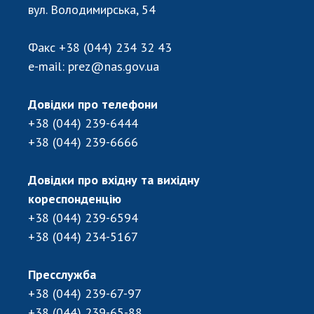
Відкрита наука в НАН України
вул. Володимирська, 54
Підготовка наукових кадрів
Робота з молоддю
Факс
+38 (044) 234 32 43
e-mail:
prez@nas.gov.ua
МІЖНАРОДНЕ СПІВРОБІТНИЦТВО
Довідки про телефони
+38 (044) 239-6444
Членство в міжнародних організаціях
+38 (044) 239-6666
Міжнародні угоди
Міжнародні програми та конкурси
Довідки про вхідну та вихідну
ДОКУМЕНТИ
кореспонденцію
+38 (044) 239-6594
Нормативні акти НАН України
+38 (044) 234-5167
Державний бюджет НАН України
Вибори до складу НАН України
Пресслужба
Бланки документів
+38 (044) 239-67-97
+38 (044) 239-65-88