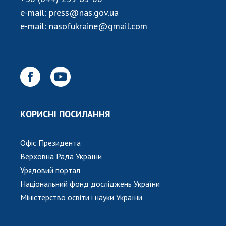
НОВИНИ
e-mail:
press@nas.gov.ua
ЗАСІДАННЯ ПРЕЗИДІЇ НАН УКРАЇНИ
e-mail:
nasofukraine@gmail.com
НАУКОВІ ВИДАННЯ
МЕДІА ПРО НАС
АКАДЕМІЯ КОМЕНТУЄ
КОНТАКТИ
КОРИСНІ ПОСИЛАННЯ
ПРОФСПІЛКА НАН УКРАЇНИ
Офіс Президента
КАБІНЕТ
Верховна Рада України
Урядовий портал
Національний фонд досліджень України
Міністерство освіти і науки України