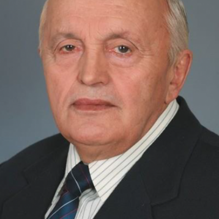
СТРУКТУРА
Президія НАН України
Апарат Президії
Секція фізико-технічних і математичних
наук
Секція хімічних і біологічних наук
Секція суспільних і гуманітарних наук
Установи при Президії
Ради, комітети та комісії
Наукові центри МОН та НАН України
Громадські організації