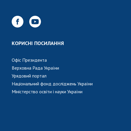
НОВИНИ
ЗАСІДАННЯ ПРЕЗИДІЇ НАН УКРАЇНИ
НАУКОВІ ВИДАННЯ
МЕДІА ПРО НАС
КОРИСНІ ПОСИЛАННЯ
АКАДЕМІЯ КОМЕНТУЄ
Офіс Президента
КОНТАКТИ
Верховна Рада України
ПРОФСПІЛКА НАН УКРАЇНИ
Урядовий портал
Національний фонд досліджень України
КАБІНЕТ
Міністерство освіти і науки України