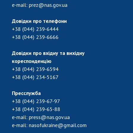
Відкрита наука в НАН України
e-mail:
prez@nas.gov.ua
Підготовка наукових кадрів
Робота з молоддю
Довідки про телефони
+38 (044) 239-6444
+38 (044) 239-6666
МІЖНАРОДНЕ СПІВРОБІТНИЦТВО
Довідки про вхідну та вихідну
Членство в міжнародних організаціях
кореспонденцію
Міжнародні угоди
+38 (044) 239-6594
Міжнародні програми та конкурси
+38 (044) 234-5167
ДОКУМЕНТИ
Пресслужба
Нормативні акти НАН України
+38 (044) 239-67-97
Державний бюджет НАН України
+38 (044) 239-65-88
Вибори до складу НАН України
e-mail:
press@nas.gov.ua
Бланки документів
e-mail:
nasofukraine@gmail.com