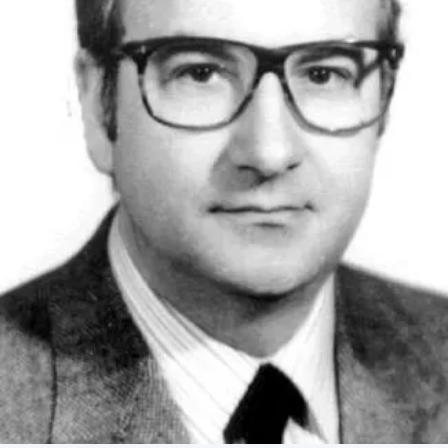
СТРУКТУРА
Президія НАН України
Апарат Президії
Секція фізико-технічних і математичних
наук
Секція хімічних і біологічних наук
Секція суспільних і гуманітарних наук
Установи при Президії
Ради, комітети та комісії
Наукові центри МОН та НАН України
Громадські організації