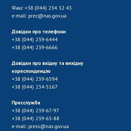
Відкрита наука в НАН України
Факс
+38 (044) 234 32 43
Підготовка наукових кадрів
e-mail:
prez@nas.gov.ua
Робота з молоддю
Довідки про телефони
+38 (044) 239-6444
МІЖНАРОДНЕ СПІВРОБІТНИЦТВО
+38 (044) 239-6666
Членство в міжнародних організаціях
Міжнародні угоди
Довідки про вхідну та вихідну
Міжнародні програми та конкурси
кореспонденцію
+38 (044) 239-6594
ДОКУМЕНТИ
+38 (044) 234-5167
Нормативні акти НАН України
Пресслужба
Державний бюджет НАН України
+38 (044) 239-67-97
Вибори до складу НАН України
+38 (044) 239-65-88
Бланки документів
e-mail:
press@nas.gov.ua