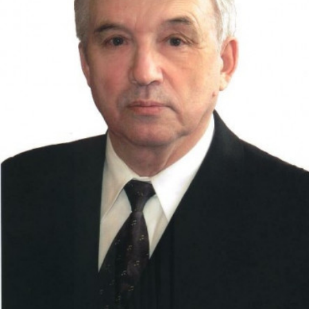
СТРУКТУРА
Президія НАН України
Апарат Президії
Секція фізико-технічних і математичних
наук
Секція хімічних і біологічних наук
Секція суспільних і гуманітарних наук
Установи при Президії
Ради, комітети та комісії
Наукові центри МОН та НАН України
Громадські організації