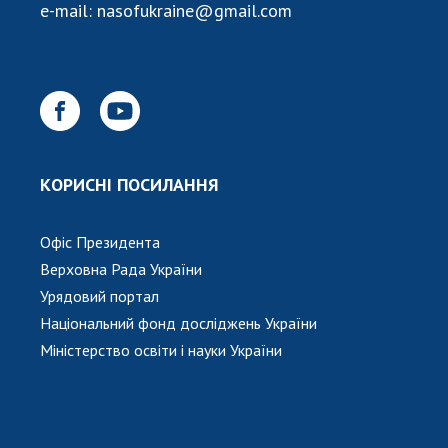
НОВИНИ
e-mail:
nasofukraine@gmail.com
ЗАСІДАННЯ ПРЕЗИДІЇ НАН УКРАЇНИ
НАУКОВІ ВИДАННЯ
МЕДІА ПРО НАС
АКАДЕМІЯ КОМЕНТУЄ
КОРИСНІ ПОСИЛАННЯ
КОНТАКТИ
Офіс Президента
ПРОФСПІЛКА НАН УКРАЇНИ
Верховна Рада України
КАБІНЕТ
Урядовий портал
Національний фонд досліджень України
Міністерство освіти і науки України