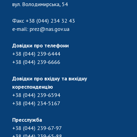
Відкрита наука в НАН України
вул. Володимирська, 54
Підготовка наукових кадрів
Робота з молоддю
Факс
+38 (044) 234 32 43
e-mail:
prez@nas.gov.ua
МІЖНАРОДНЕ СПІВРОБІТНИЦТВО
Довідки про телефони
+38 (044) 239-6444
Членство в міжнародних організаціях
+38 (044) 239-6666
Міжнародні угоди
Міжнародні програми та конкурси
Довідки про вхідну та вихідну
ДОКУМЕНТИ
кореспонденцію
+38 (044) 239-6594
Нормативні акти НАН України
+38 (044) 234-5167
Державний бюджет НАН України
Вибори до складу НАН України
Пресслужба
Бланки документів
+38 (044) 239-67-97
+38 (044) 239-65-88