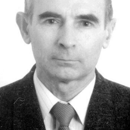
СТРУКТУРА
Президія НАН України
Апарат Президії
Секція фізико-технічних і математичних
наук
Секція хімічних і біологічних наук
Секція суспільних і гуманітарних наук
Установи при Президії
Ради, комітети та комісії
Наукові центри МОН та НАН України
Громадські організації