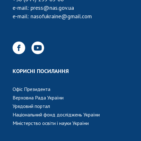
НОВИНИ
e-mail:
press@nas.gov.ua
ЗАСІДАННЯ ПРЕЗИДІЇ НАН УКРАЇНИ
e-mail:
nasofukraine@gmail.com
НАУКОВІ ВИДАННЯ
МЕДІА ПРО НАС
АКАДЕМІЯ КОМЕНТУЄ
КОНТАКТИ
КОРИСНІ ПОСИЛАННЯ
ПРОФСПІЛКА НАН УКРАЇНИ
Офіс Президента
КАБІНЕТ
Верховна Рада України
Урядовий портал
Національний фонд досліджень України
Міністерство освіти і науки України