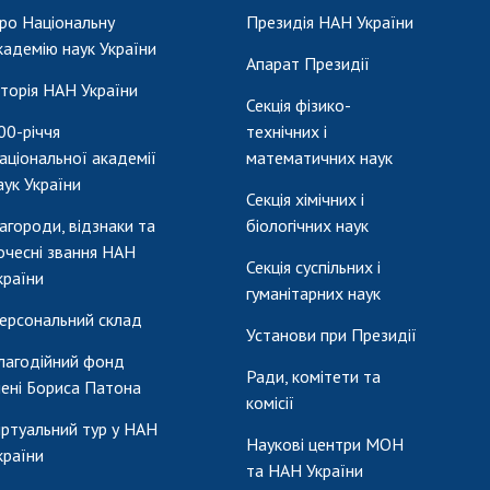
ро Національну
Президія НАН України
кадемію наук України
Апарат Президії
сторія НАН України
Секція фізико-
00-річчя
технічних і
аціональної академії
математичних наук
аук України
Секція хімічних і
агороди, відзнаки та
біологічних наук
очесні звання НАН
Секція суспільних і
країни
гуманітарних наук
ерсональний склад
Установи при Президії
лагодійний фонд
Ради, комітети та
мені Бориса Патона
комісії
іртуальний тур у НАН
Наукові центри МОН
країни
та НАН України