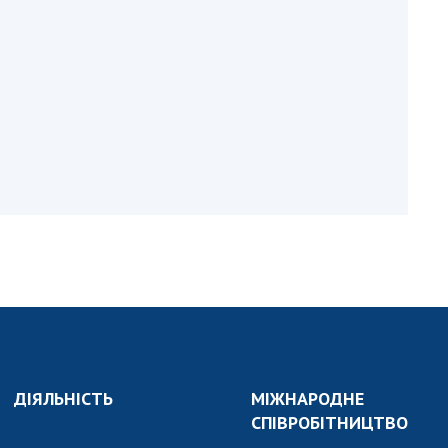
и, що становлять
НАН України
адбання
Державний
ивного
бюджет НАН
науковими
України
 України
Вибори до складу
ективності
НАН України
кових установ
Бланки документів
ових досліджень
НОВИНИ
 в НАН України
ЗАСІДАННЯ
кових кадрів
ПРЕЗИДІЇ НАН
оддю
УКРАЇНИ
НАУКОВІ
ВИДАННЯ
ДІЯЛЬНІСТЬ
МІЖНАРОДНЕ
МЕДІА ПРО НАС
СПІВРОБІТНИЦТВО