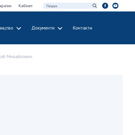
країни
Кабінет
ництво
Документи
Контакти
МІЖНАРОДНЕ
СПІВРОБІТНИЦТВО
рій Михайлович
идії НАН України
Членство в
х зборів НАН
міжнародних
організаціях
Н України
Міжнародні угоди
 звіти НАН України
Міжнародні
ації та видавнича
програми та
конкурси
інтелектуальної
ДОКУМЕНТИ
рансфер
аукових установах
Нормативні акти