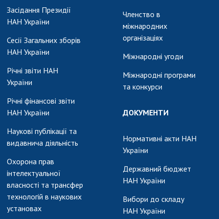
АКАДЕМІЯ
Засідання Президії
КОМЕНТУЄ
Членство в
НАН України
міжнародних
КОНТАКТИ
організаціях
Сесії Загальних зборів
НАН України
ПРОФСПІЛКА НАН
Міжнародні угоди
УКРАЇНИ
Річні звіти НАН
Міжнародні програми
України
КАБІНЕТ
та конкурси
Річні фінансові звіти
НАН України
ДОКУМЕНТИ
Наукові публікації та
Нормативні акти НАН
видавнича діяльність
України
Охорона прав
Державний бюджет
інтелектуальної
НАН України
власності та трансфер
технологій в наукових
Вибори до складу
установах
НАН України