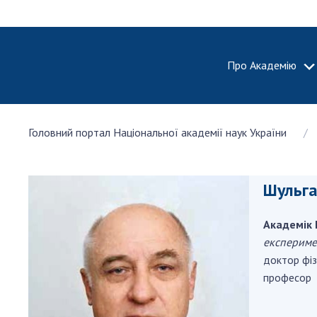
Про Академію
ПРО АКА
Головний портал Національної академії наук України
Про Наці
академію
України
Шульга
Історія 
100-річч
Академік 
Націонал
академії
експеримен
України
доктор фіз
професор
Нагороди
та почесн
НАН Укра