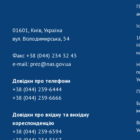
П
а
І
01601, Київ, Україна
1
вул. Володимирська, 54
Н
н
Факс
+38 (044) 234 32 43
e-mail:
prez@nas.gov.ua
Н
п
У
Довідки про телефони
+38 (044) 239-6444
П
+38 (044) 239-6666
Б
і
Довідки про вхідну та вихідну
кореспонденцію
В
У
+38 (044) 239-6594
+38 (044) 234-5167