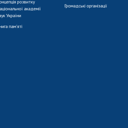
онцепція розвитку
Громадські організації
аціональної академії
аук України
нига пам'яті