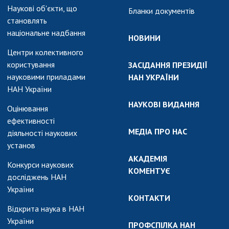
Наукові об'єкти, що
Бланки документів
становлять
національне надбання
НОВИНИ
Центри колективного
користування
ЗАСІДАННЯ ПРЕЗИДІЇ
науковими приладами
НАН УКРАЇНИ
НАН України
НАУКОВІ ВИДАННЯ
Оцінювання
ефективності
МЕДІА ПРО НАС
діяльності наукових
установ
АКАДЕМІЯ
Конкурси наукових
КОМЕНТУЄ
досліджень НАН
України
КОНТАКТИ
Відкрита наука в НАН
України
ПРОФСПІЛКА НАН