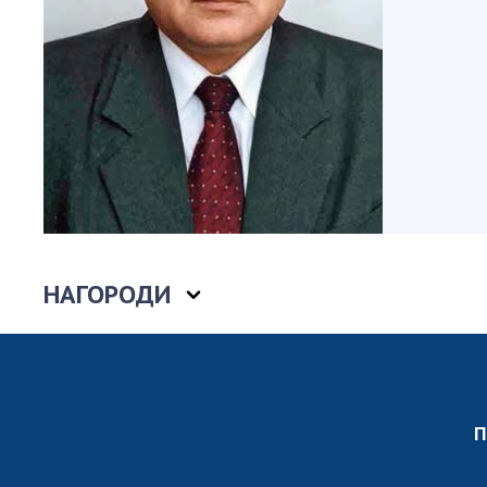
Персонал
Благодій
імені Бо
Віртуаль
НАН Укра
Концепці
Націонал
академії
України
Книга пам
НАГОРОДИ
П