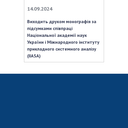
Відкрита наука в НАН України
14.09.2024
Підготовка наукових кадрів
Робота з молоддю
Виходить друком монографія за
підсумками співпраці
Національної академії наук
МІЖНАРОДНЕ СПІВРОБІТНИЦТВО
України і Міжнародного інституту
прикладного системного аналізу
Членство в міжнародних організаціях
(IIASA)
Міжнародні угоди
Міжнародні програми та конкурси
ДОКУМЕНТИ
Нормативні акти НАН України
Державний бюджет НАН України
Вибори до складу НАН України
Бланки документів