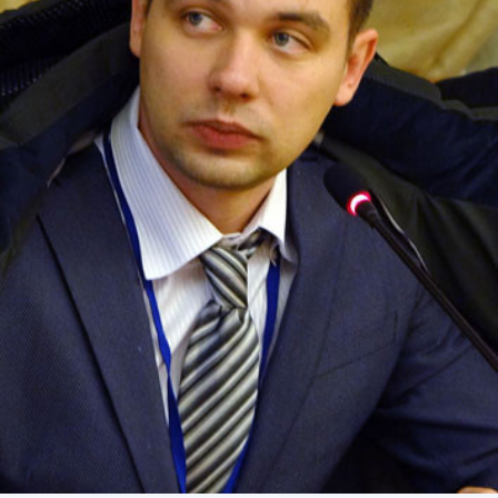
СТРУКТУРА
Президія НАН України
Апарат Президії
Секція фізико-технічних і математичних
наук
Секція хімічних і біологічних наук
Секція суспільних і гуманітарних наук
Установи при Президії
Ради, комітети та комісії
Наукові центри МОН та НАН України
Громадські організації