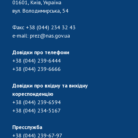
НОВИНИ
01601, Київ, Україна
вул. Володимирська, 54
ЗАСІДАННЯ ПРЕЗИДІЇ НАН УКРАЇНИ
НАУКОВІ ВИДАННЯ
Факс
+38 (044) 234 32 43
e-mail:
prez@nas.gov.ua
МЕДІА ПРО НАС
Довідки про телефони
АКАДЕМІЯ КОМЕНТУЄ
+38 (044) 239-6444
КОНТАКТИ
+38 (044) 239-6666
ПРОФСПІЛКА НАН УКРАЇНИ
Довідки про вхідну та вихідну
КАБІНЕТ
кореспонденцію
+38 (044) 239-6594
+38 (044) 234-5167
Пресслужба
+38 (044) 239-67-97