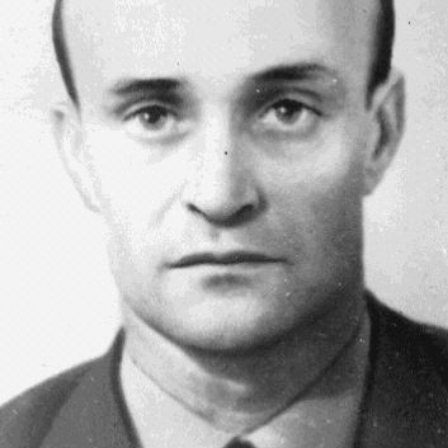
СТРУКТУРА
Президія НАН України
Апарат Президії
Секція фізико-технічних і математичних
наук
Секція хімічних і біологічних наук
Секція суспільних і гуманітарних наук
Установи при Президії
Ради, комітети та комісії
Наукові центри МОН та НАН України
Громадські організації