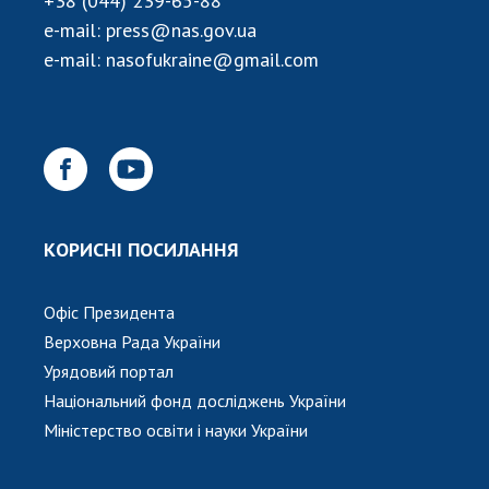
+38 (044) 239-65-88
НОВИНИ
e-mail:
press@nas.gov.ua
ЗАСІДАННЯ ПРЕЗИДІЇ НАН УКРАЇНИ
e-mail:
nasofukraine@gmail.com
НАУКОВІ ВИДАННЯ
МЕДІА ПРО НАС
АКАДЕМІЯ КОМЕНТУЄ
КОНТАКТИ
КОРИСНІ ПОСИЛАННЯ
ПРОФСПІЛКА НАН УКРАЇНИ
Офіс Президента
КАБІНЕТ
Верховна Рада України
Урядовий портал
Національний фонд досліджень України
Міністерство освіти і науки України