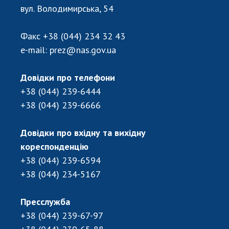
Відкрита наука в НАН України
вул. Володимирська, 54
Підготовка наукових кадрів
Робота з молоддю
Факс
+38 (044) 234 32 43
e-mail:
prez@nas.gov.ua
МІЖНАРОДНЕ СПІВРОБІТНИЦТВО
Довідки про телефони
+38 (044) 239-6444
Членство в міжнародних організаціях
+38 (044) 239-6666
Міжнародні угоди
Міжнародні програми та конкурси
Довідки про вхідну та вихідну
ДОКУМЕНТИ
кореспонденцію
+38 (044) 239-6594
Нормативні акти НАН України
+38 (044) 234-5167
Державний бюджет НАН України
Вибори до складу НАН України
Пресслужба
Бланки документів
+38 (044) 239-67-97