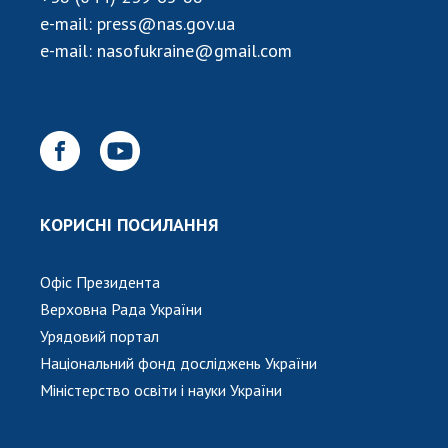
НОВИНИ
e-mail:
press@nas.gov.ua
ЗАСІДАННЯ ПРЕЗИДІЇ НАН УКРАЇНИ
e-mail:
nasofukraine@gmail.com
НАУКОВІ ВИДАННЯ
МЕДІА ПРО НАС
АКАДЕМІЯ КОМЕНТУЄ
КОНТАКТИ
КОРИСНІ ПОСИЛАННЯ
ПРОФСПІЛКА НАН УКРАЇНИ
Офіс Президента
КАБІНЕТ
Верховна Рада України
Урядовий портал
Національний фонд досліджень України
Міністерство освіти і науки України