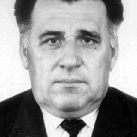
СТРУКТУРА
Президія НАН України
Апарат Президії
Секція фізико-технічних і математичних
наук
Секція хімічних і біологічних наук
Секція суспільних і гуманітарних наук
Установи при Президії
Ради, комітети та комісії
Наукові центри МОН та НАН України
Громадські організації