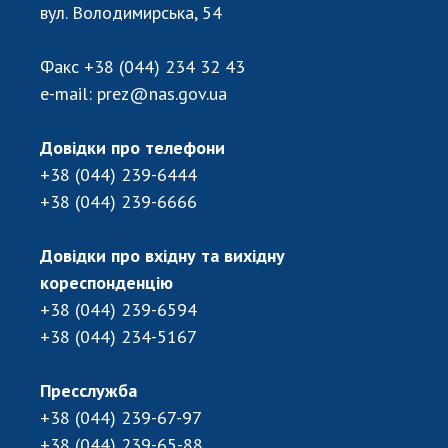
Відкрита наука в НАН України
вул. Володимирська, 54
Підготовка наукових кадрів
Робота з молоддю
Факс
+38 (044) 234 32 43
e-mail:
prez@nas.gov.ua
МІЖНАРОДНЕ СПІВРОБІТНИЦТВО
Довідки про телефони
+38 (044) 239-6444
Членство в міжнародних організаціях
+38 (044) 239-6666
Міжнародні угоди
Міжнародні програми та конкурси
Довідки про вхідну та вихідну
ДОКУМЕНТИ
кореспонденцію
+38 (044) 239-6594
Нормативні акти НАН України
+38 (044) 234-5167
Державний бюджет НАН України
Вибори до складу НАН України
Пресслужба
Бланки документів
+38 (044) 239-67-97
+38 (044) 239-65-88