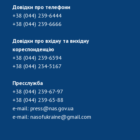
ДІЯЛЬНІСТЬ
Довідки про телефони
+38 (044) 239-6444
+38 (044) 239-6666
Засідання Президії НАН України
Сесії Загальних зборів НАН України
Довідки про вхідну та вихідну
Річні звіти НАН України
кореспонденцію
Річні фінансові звіти НАН України
+38 (044) 239-6594
Наукові публікації та видавнича діяльність
+38 (044) 234-5167
Охорона прав інтелектуальної власності та
трансфер технологій в наукових установах
Пресслужба
Наукові об'єкти, що становлять національне
+38 (044) 239-67-97
надбання
+38 (044) 239-65-88
Центри колективного користування
e-mail:
press@nas.gov.ua
науковими приладами НАН України
e-mail:
nasofukraine@gmail.com
Оцінювання ефективності діяльності
наукових установ
Конкурси наукових досліджень НАН України