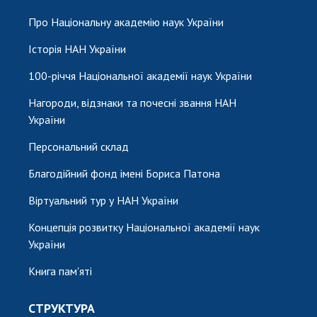
НОВИНИ
Про Національну академію наук України
ЗАСІДАННЯ ПРЕЗИДІЇ НАН УКРАЇНИ
Історія НАН України
НАУКОВІ ВИДАННЯ
100-річчя Національної академії наук України
МЕДІА ПРО НАС
Нагороди, відзнаки та почесні звання НАН
України
АКАДЕМІЯ КОМЕНТУЄ
Персональний склад
КОНТАКТИ
Благодійний фонд імені Бориса Патона
ПРОФСПІЛКА НАН УКРАЇНИ
Віртуальний тур у НАН України
КАБІНЕТ
Концепція розвитку Національної академії наук
України
Книга пам'яті
СТРУКТУРА