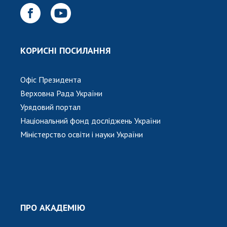
Відкрита наука в НАН України
Підготовка наукових кадрів
Робота з молоддю
КОРИСНІ ПОСИЛАННЯ
МІЖНАРОДНЕ СПІВРОБІТНИЦТВО
Офіс Президента
Членство в міжнародних організаціях
Верховна Рада України
Урядовий портал
Міжнародні угоди
Національний фонд досліджень України
Міжнародні програми та конкурси
Міністерство освіти і науки України
ДОКУМЕНТИ
Нормативні акти НАН України
Державний бюджет НАН України
Вибори до складу НАН України
Бланки документів
ПРО АКАДЕМІЮ