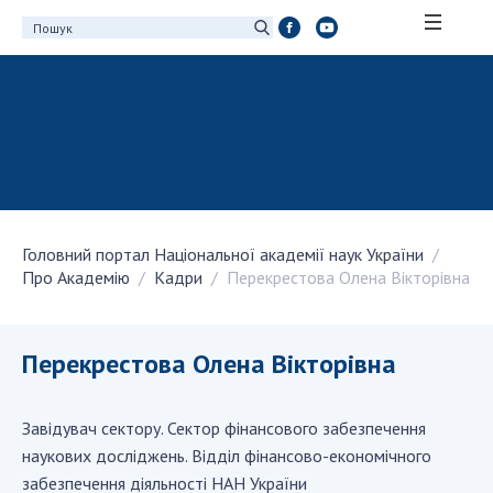
ПРО АКАДЕМІЮ
Про Національну академію наук України
Історія НАН України
100-річчя Національної академії наук
України
Головний портал Національної академії наук України
Нагороди, відзнаки та почесні звання НАН
Про Академію
Кадри
Перекрестова Олена Вікторівна
України
Персональний склад
Благодійний фонд імені Бориса Патона
Перекрестова Олена Вікторівна
Віртуальний тур у НАН України
Концепція розвитку Національної академії
Завідувач сектору. Сектор фінансового забезпечення
наук України
наукових досліджень. Відділ фінансово-економічного
Книга пам'яті
забезпечення діяльності НАН України