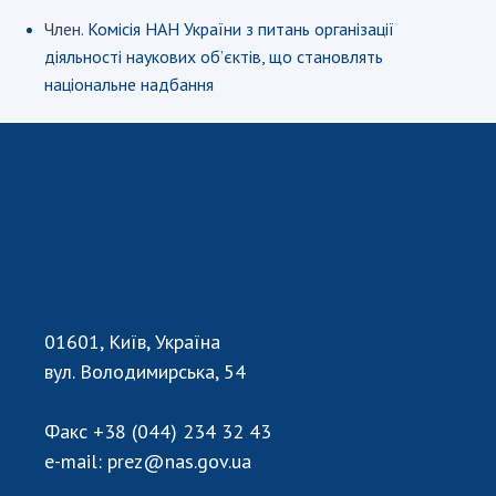
Член.
Комісія НАН України з питань організації
діяльності наукових об’єктів, що становлять
СТРУКТУРА
національне надбання
Президія НАН України
Апарат Президії
Секція фізико-технічних і математичних
наук
Секція хімічних і біологічних наук
Секція суспільних і гуманітарних наук
Установи при Президії
Ради, комітети та комісії
01601, Київ, Україна
Наукові центри МОН та НАН України
вул. Володимирська, 54
Громадські організації
Факс
+38 (044) 234 32 43
e-mail:
prez@nas.gov.ua