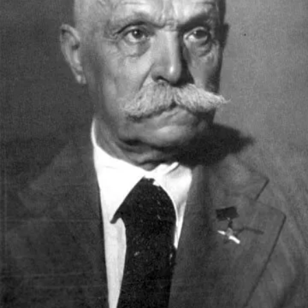
СТРУКТУРА
Президія НАН України
Апарат Президії
Секція фізико-технічних і математичних
наук
Секція хімічних і біологічних наук
Секція суспільних і гуманітарних наук
Установи при Президії
Ради, комітети та комісії
Наукові центри МОН та НАН України
Громадські організації