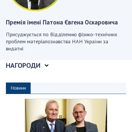
Відкрита наука в НАН України
Підготовка наукових кадрів
Робота з молоддю
Премія імені Патона Євгена Оскаровича
Присуджується по Відділенню фізико-технічних
МІЖНАРОДНЕ СПІВРОБІТНИЦТВО
проблем матеріалознавства НАН України за
видатні
Членство в міжнародних організаціях
Міжнародні угоди
НАГОРОДИ
Міжнародні програми та конкурси
ДОКУМЕНТИ
Новини
Нормативні акти НАН України
Державний бюджет НАН України
Вибори до складу НАН України
Бланки документів