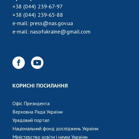
НОВИНИ
+38 (044) 239-67-97
ЗАСІДАННЯ ПРЕЗИДІЇ НАН УКРАЇНИ
+38 (044) 239-65-88
e-mail:
press@nas.gov.ua
НАУКОВІ ВИДАННЯ
e-mail:
nasofukraine@gmail.com
МЕДІА ПРО НАС
АКАДЕМІЯ КОМЕНТУЄ
КОНТАКТИ
ПРОФСПІЛКА НАН УКРАЇНИ
КОРИСНІ ПОСИЛАННЯ
КАБІНЕТ
Офіс Президента
Верховна Рада України
Урядовий портал
Національний фонд досліджень України
Міністерство освіти і науки України