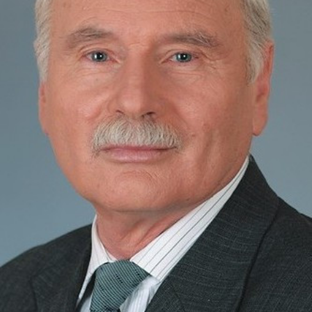
СТРУКТУРА
Президія НАН України
Апарат Президії
Секція фізико-технічних і математичних
наук
Секція хімічних і біологічних наук
Секція суспільних і гуманітарних наук
Установи при Президії
Ради, комітети та комісії
Наукові центри МОН та НАН України
Громадські організації