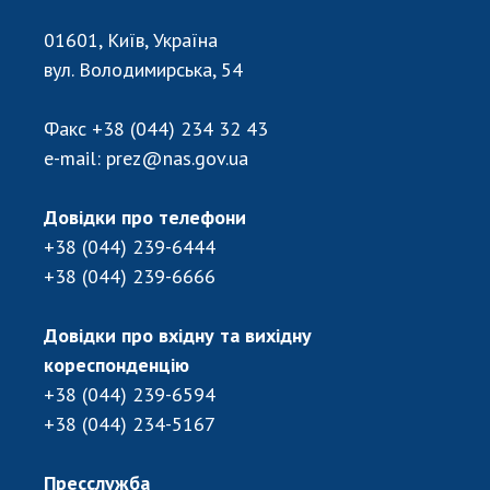
Відкрита наука в НАН України
Підготовка наукових кадрів
01601, Київ, Україна
Робота з молоддю
вул. Володимирська, 54
Факс
+38 (044) 234 32 43
МІЖНАРОДНЕ СПІВРОБІТНИЦТВО
e-mail:
prez@nas.gov.ua
Членство в міжнародних організаціях
Довідки про телефони
Міжнародні угоди
+38 (044) 239-6444
Міжнародні програми та конкурси
+38 (044) 239-6666
ДОКУМЕНТИ
Довідки про вхідну та вихідну
Нормативні акти НАН України
кореспонденцію
Державний бюджет НАН України
+38 (044) 239-6594
Вибори до складу НАН України
+38 (044) 234-5167
Бланки документів
Пресслужба