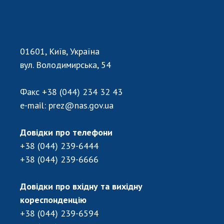
НОВИНИ
ЗАСІДАННЯ ПРЕЗИДІЇ НАН УКРАЇНИ
НАУКОВІ ВИДАННЯ
01601, Київ, Україна
МЕДІА ПРО НАС
вул. Володимирська, 54
АКАДЕМІЯ КОМЕНТУЄ
Факс
+38 (044) 234 32 43
e-mail:
prez@nas.gov.ua
КОНТАКТИ
ПРОФСПІЛКА НАН УКРАЇНИ
Довідки про телефони
+38 (044) 239-6444
КАБІНЕТ
+38 (044) 239-6666
Довідки про вхідну та вихідну
кореспонденцію
+38 (044) 239-6594