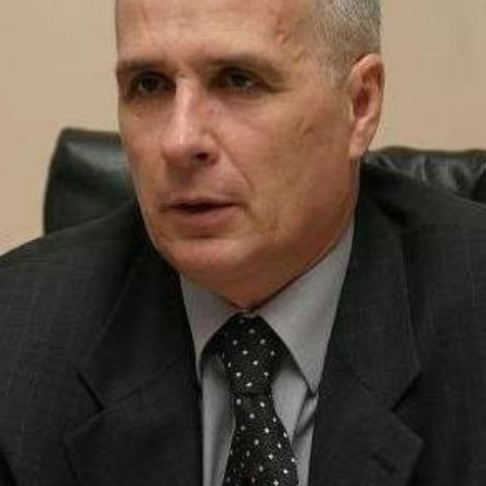
СТРУКТУРА
Президія НАН України
Апарат Президії
Секція фізико-технічних і математичних
наук
Секція хімічних і біологічних наук
Секція суспільних і гуманітарних наук
Установи при Президії
Ради, комітети та комісії
Наукові центри МОН та НАН України
Громадські організації