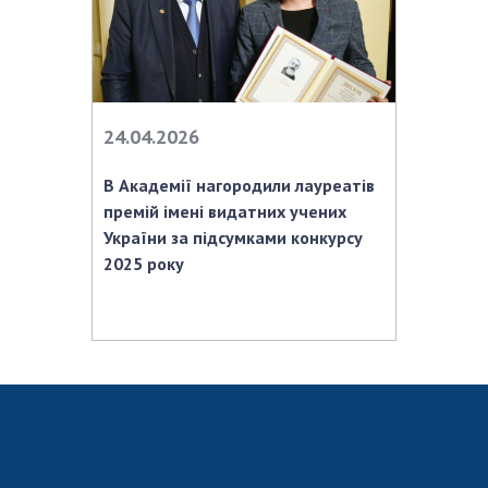
Відкрита наука в НАН України
Підготовка наукових кадрів
Робота з молоддю
24.04.2026
МІЖНАРОДНЕ СПІВРОБІТНИЦТВО
В Академії нагородили лауреатів
Членство в міжнародних організаціях
премій імені видатних учених
Міжнародні угоди
України за підсумками конкурсу
Міжнародні програми та конкурси
2025 року
ДОКУМЕНТИ
Нормативні акти НАН України
Державний бюджет НАН України
Вибори до складу НАН України
Бланки документів