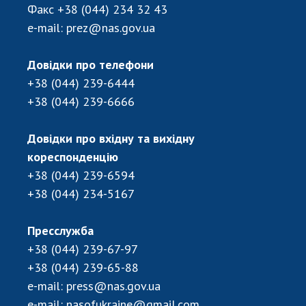
Відкрита наука в НАН України
Факс
+38 (044) 234 32 43
Підготовка наукових кадрів
e-mail:
prez@nas.gov.ua
Робота з молоддю
Довідки про телефони
+38 (044) 239-6444
МІЖНАРОДНЕ СПІВРОБІТНИЦТВО
+38 (044) 239-6666
Членство в міжнародних організаціях
Довідки про вхідну та вихідну
Міжнародні угоди
кореспонденцію
Міжнародні програми та конкурси
+38 (044) 239-6594
ДОКУМЕНТИ
+38 (044) 234-5167
Нормативні акти НАН України
Пресслужба
Державний бюджет НАН України
+38 (044) 239-67-97
Вибори до складу НАН України
+38 (044) 239-65-88
Бланки документів
e-mail:
press@nas.gov.ua
e-mail:
nasofukraine@gmail.com