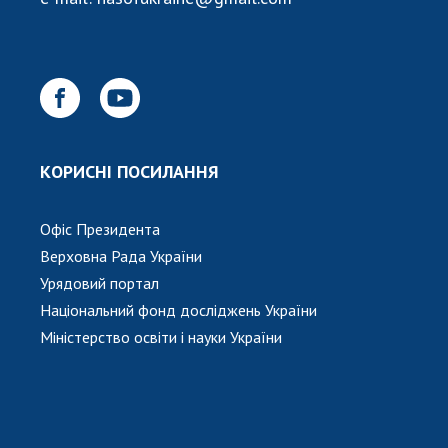
НОВИНИ
ЗАСІДАННЯ ПРЕЗИДІЇ НАН УКРАЇНИ
НАУКОВІ ВИДАННЯ
МЕДІА ПРО НАС
АКАДЕМІЯ КОМЕНТУЄ
КОРИСНІ ПОСИЛАННЯ
КОНТАКТИ
Офіс Президента
ПРОФСПІЛКА НАН УКРАЇНИ
Верховна Рада України
Урядовий портал
КАБІНЕТ
Національний фонд досліджень України
Міністерство освіти і науки України