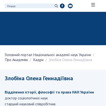
ПРО АКАДЕМІЮ
Про Національну академію наук України
Історія НАН України
100-річчя Національної академії наук
України
Головний портал Національної академії наук України
Нагороди, відзнаки та почесні звання НАН
Про Академію
Кадри
Злобіна Олена Геннадіївна
України
Персональний склад
Благодійний фонд імені Бориса Патона
Злобіна Олена Геннадіївна
Віртуальний тур у НАН України
Концепція розвитку Національної академії
Відділення історії, філософії та права НАН України
наук України
доктор соціологічних наук
Книга пам'яті
старший науковий співробітник