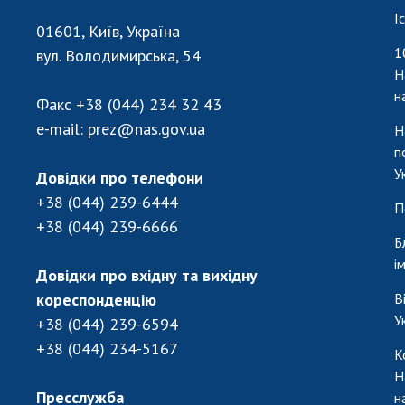
І
01601, Київ, Україна
1
вул. Володимирська, 54
Н
н
Факс
+38 (044) 234 32 43
e-mail:
prez@nas.gov.ua
Н
п
У
Довідки про телефони
+38 (044) 239-6444
П
+38 (044) 239-6666
Б
і
Довідки про вхідну та вихідну
кореспонденцію
В
У
+38 (044) 239-6594
+38 (044) 234-5167
К
Н
Пресслужба
н