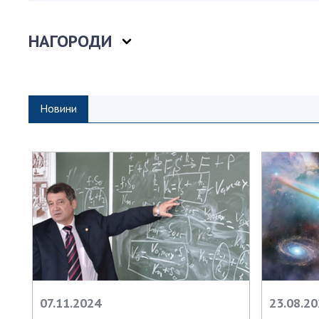
Персонал
Благодій
НАГОРОДИ
імені Бо
Віртуаль
НАН Укра
Новини
Концепці
Націонал
академії
України
Книга пам
07.11.2024
23.08.2