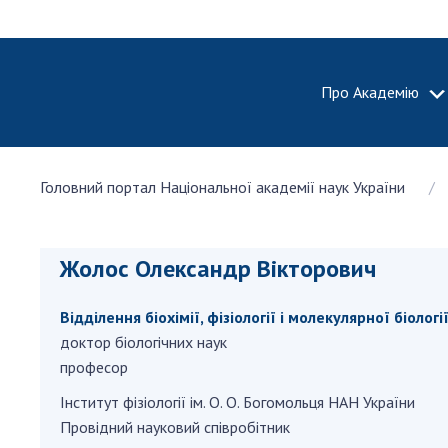
Про Академію
ПРО АКА
Головний портал Національної академії наук України
Про Наці
академію
України
Жолос Олександр Вікторович
Історія 
100-річч
Відділення біохімії, фізіології і молекулярної біолог
Націонал
академії
доктор біологічних наук
України
професор
Нагороди
Iнститут фiзiологiї ім. О. О. Богомольця НАН України
та почесн
Провідний науковий співробітник
НАН Укра