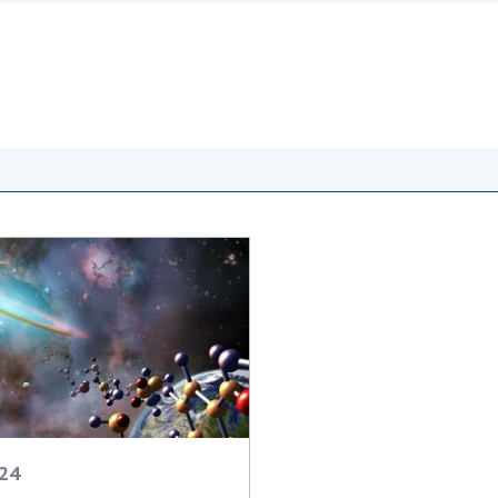
Наукові об'єкт
ьний склад
наук
національне н
ний фонд
Установи при
Центри колект
риса Патона
Президії
користування 
ний тур у
Ради, комітети
приладами НАН
їни
та комісії
Оцінювання еф
я розвитку
Наукові центри
діяльності нау
ьної
МОН та НАН
Конкурси наук
 наук
України
НАН України
Громадські
Відкрита наука
'яті
організації
Підготовка нау
Робота з мол
024