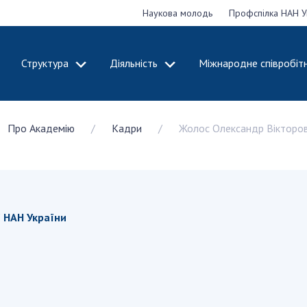
Наукова молодь
Профспілка НАН У
Структура
Діяльність
Міжнародне співробіт
ДЕМІЮ
СТРУКТУРА
ДІЯЛЬНІСТЬ
Про Академію
Кадри
Жолос Олександр Вікторо
ональну
Президія НАН
Засідання През
 наук
України
Сесії Загальни
Апарат Президії
України
НАН України
Секція фізико-
Річні звіти НА
я
технічних і
Річні фінансові
ії НАН України
ьної
математичних
Наукові публік
 наук
наук
діяльність
Секція хімічних і
Охорона прав 
, відзнаки
біологічних наук
власності та т
і звання
Секція суспільних
технологій в н
їни
і гуманітарних