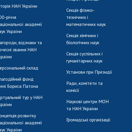
сторія НАН України
Секція фізико-
00-річчя
технічних і
аціональної академії
математичних наук
аук України
Секція хімічних і
агороди, відзнаки та
біологічних наук
очесні звання НАН
Секція суспільних і
країни
гуманітарних наук
ерсональний склад
Установи при Президії
лагодійний фонд
Ради, комітети та
мені Бориса Патона
комісії
іртуальний тур у НАН
Наукові центри МОН
країни
та НАН України
онцепція розвитку
Громадські організації
аціональної академії
аук України