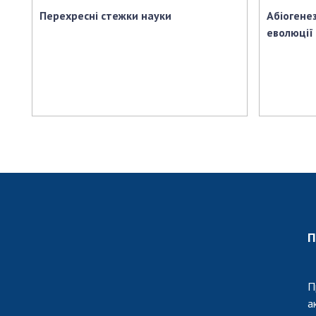
Перехресні стежки науки
Абіогенез
еволюції
П
П
а