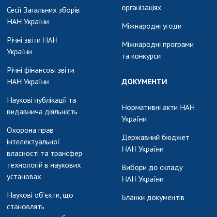
організаціях
Сесії Загальних зборів
НАН України
Міжнародні угоди
Річні звіти НАН
Міжнародні програми
України
та конкурси
Річні фінансові звіти
НАН України
ДОКУМЕНТИ
Наукові публікації та
Нормативні акти НАН
видавнича діяльність
України
Охорона прав
Державний бюджет
інтелектуальної
НАН України
власності та трансфер
технологій в наукових
Вибори до складу
установах
НАН України
Наукові об'єкти, що
Бланки документів
становлять