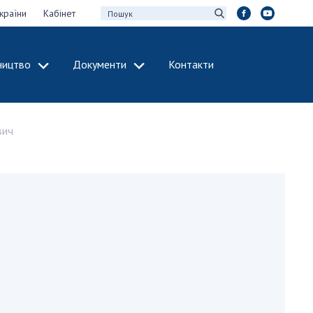
країни
Кабінет
ництво
Документи
Контакти
МІЖНАРОДНЕ
СПІВРОБІТНИЦТВО
вич
идії НАН України
Членство в
х зборів НАН
міжнародних
організаціях
Н України
Міжнародні угоди
 звіти НАН України
Міжнародні
ації та видавнича
програми та
конкурси
інтелектуальної
ДОКУМЕНТИ
рансфер
аукових установах
Нормативні акти