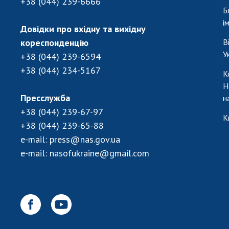
+38 (044) 239-6666
Б
і
Довідки про вхідну та вихідну
кореспонденцію
В
У
+38 (044) 239-6594
+38 (044) 234-5167
К
Н
Пресслужба
н
+38 (044) 239-67-97
К
+38 (044) 239-65-88
e-mail:
press@nas.gov.ua
e-mail:
nasofukraine@gmail.com