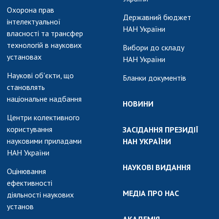
АКАДЕМІЯ
Охорона прав
КОМЕНТУЄ
Державний бюджет
інтелектуальної
НАН України
КОНТАКТИ
власності та трансфер
технологій в наукових
Вибори до складу
ПРОФСПІЛКА НАН
установах
НАН України
УКРАЇНИ
Наукові об'єкти, що
Бланки документів
КАБІНЕТ
становлять
національне надбання
НОВИНИ
Центри колективного
користування
ЗАСІДАННЯ ПРЕЗИДІЇ
науковими приладами
НАН УКРАЇНИ
НАН України
НАУКОВІ ВИДАННЯ
Оцінювання
ефективності
МЕДІА ПРО НАС
діяльності наукових
установ