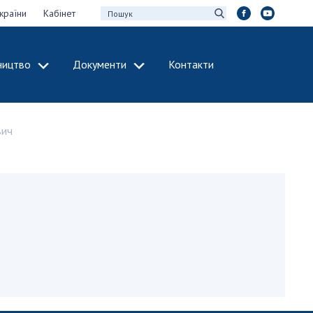
країни
Кабінет
ництво
Документи
Контакти
МІЖНАРОДНЕ
СПІВРОБІТНИЦТВО
вич
идії НАН України
Членство в
х зборів НАН
міжнародних
організаціях
Н України
Міжнародні угоди
 звіти НАН України
Міжнародні
ації та видавнича
програми та
конкурси
інтелектуальної
ДОКУМЕНТИ
рансфер
аукових установах
Нормативні акти