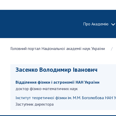
Про Академію
ПРО АКА
Головний портал Національної академії наук України
Про Наці
академію
України
Засенко Володимир Іванович
Історія 
100-річч
Відділення фiзики і астрономiї НАН України
Націонал
академії
доктор фізико-математичних наук
України
Інститут теоретичної фізики ім. М.М. Боголюбова НАН У
Нагороди
Заступник директора
та почесн
НАН Укра