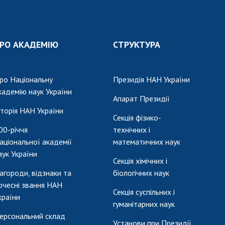
Наукові об'єкт
ьний склад
наук
національне н
ний фонд
Установи при
Центри колект
риса Патона
Президії
користування 
РО АКАДЕМІЮ
СТРУКТУРА
ний тур у
Ради, комітети
приладами НАН
їни
та комісії
Оцінювання еф
я розвитку
Наукові центри
діяльності нау
ро Національну
Президія НАН України
ьної
МОН та НАН
кадемію наук України
Конкурси наук
Апарат Президії
 наук
України
НАН України
сторія НАН України
Громадські
Секція фізико-
Відкрита наука
'яті
організації
00-річчя
технічних і
Підготовка нау
аціональної академії
математичних наук
Робота з мол
аук України
Секція хімічних і
агороди, відзнаки та
біологічних наук
очесні звання НАН
Секція суспільних і
країни
гуманітарних наук
ерсональний склад
Установи при Президії