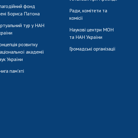
лагодійний фонд
Ради, комітети та
мені Бориса Патона
комісії
іртуальний тур у НАН
Наукові центри МОН
країни
та НАН України
онцепція розвитку
Громадські організації
аціональної академії
аук України
нига пам'яті