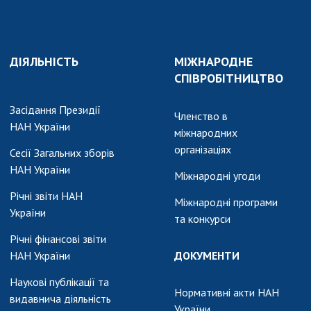
и, що становлять
НАН України
адбання
Державний
ивного
бюджет НАН
науковими
ДІЯЛЬНІСТЬ
України
МІЖНАРОДНЕ
 України
СПІВРОБІТНИЦТВО
Вибори до складу
ективності
НАН України
кових установ
Засідання Президії
Бланки документів
Членство в
НАН України
ових досліджень
міжнародних
НОВИНИ
організаціях
Сесії Загальних зборів
 в НАН України
НАН України
ЗАСІДАННЯ
Міжнародні угоди
кових кадрів
ПРЕЗИДІЇ НАН
Річні звіти НАН
Міжнародні програми
оддю
УКРАЇНИ
України
та конкурси
НАУКОВІ
Річні фінансові звіти
ВИДАННЯ
НАН України
ДОКУМЕНТИ
Наукові публікації та
МЕДІА ПРО НАС
Нормативні акти НАН
видавнича діяльність
України