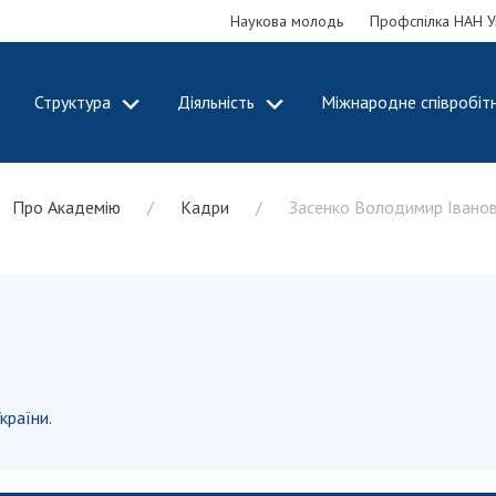
Наукова молодь
Профспілка НАН У
Структура
Діяльність
Міжнародне співробіт
ДЕМІЮ
СТРУКТУРА
ДІЯЛЬНІСТЬ
Про Академію
Кадри
Засенко Володимир Івано
ональну
Президія НАН
Засідання През
 наук
України
Сесії Загальни
Апарат Президії
України
НАН України
Секція фізико-
Річні звіти НА
я
технічних і
Річні фінансові
ьної
математичних
Наукові публік
 наук
наук
діяльність
Секція хімічних і
країни.
Охорона прав 
, відзнаки
біологічних наук
власності та т
і звання
Секція суспільних
технологій в н
їни
і гуманітарних