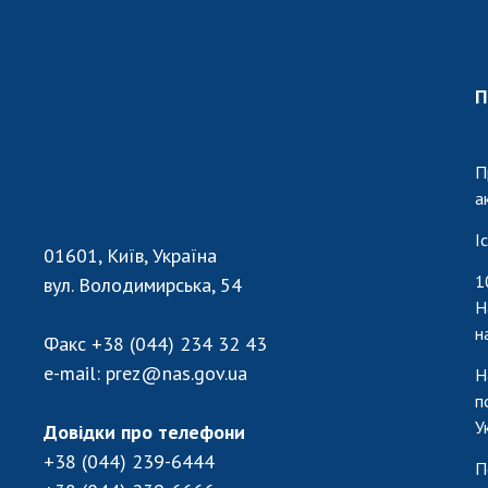
Персонал
Благодій
імені Бо
П
Віртуаль
НАН Укра
Концепці
П
Націонал
а
академії
І
України
01601, Київ, Україна
Книга пам
1
вул. Володимирська, 54
Н
н
Факс
+38 (044) 234 32 43
e-mail:
prez@nas.gov.ua
Н
п
У
Довідки про телефони
+38 (044) 239-6444
П