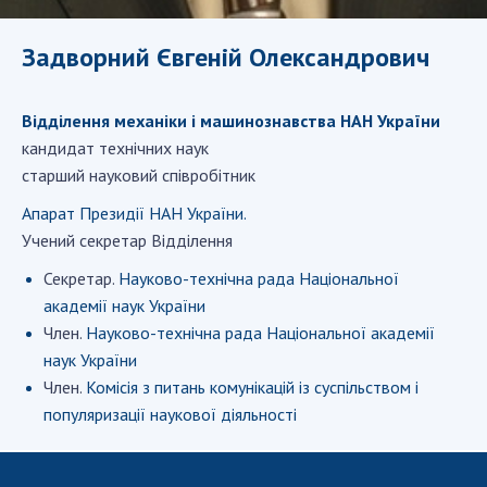
ДІЯЛЬНІСТЬ
Задворний Євгеній Олександрович
Засідання Президії НАН України
Сесії Загальних зборів НАН України
Відділення механіки і машинознавства НАН України
Річні звіти НАН України
кандидат технічних наук
Річні фінансові звіти НАН України
старший науковий співробітник
Наукові публікації та видавнича діяльність
Апарат Президії НАН України.
Охорона прав інтелектуальної власності та
Учений секретар Відділення
трансфер технологій в наукових установах
Секретар.
Науково-технічна рада Національної
Наукові об'єкти, що становлять національне
академії наук України
надбання
Член.
Науково-технічна рада Національної академії
Центри колективного користування
наук України
науковими приладами НАН України
Член.
Комісія з питань комунікацій із суспільством і
Оцінювання ефективності діяльності
популяризації наукової діяльності
наукових установ
Конкурси наукових досліджень НАН України