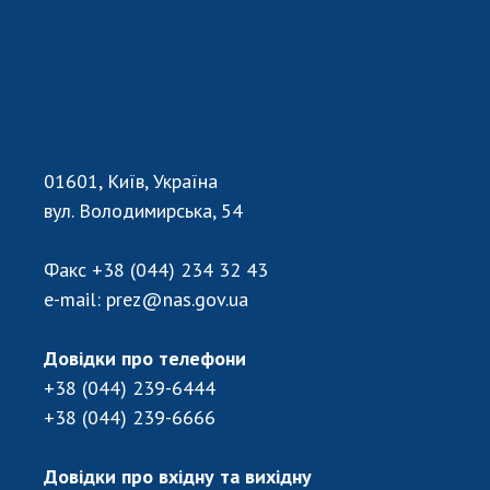
Відкрита наука в НАН України
Підготовка наукових кадрів
Робота з молоддю
МІЖНАРОДНЕ СПІВРОБІТНИЦТВО
01601, Київ, Україна
Членство в міжнародних організаціях
вул. Володимирська, 54
Міжнародні угоди
Міжнародні програми та конкурси
Факс
+38 (044) 234 32 43
e-mail:
prez@nas.gov.ua
ДОКУМЕНТИ
Нормативні акти НАН України
Довідки про телефони
Державний бюджет НАН України
+38 (044) 239-6444
Вибори до складу НАН України
+38 (044) 239-6666
Бланки документів
Довідки про вхідну та вихідну