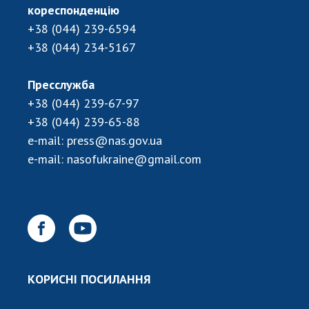
НОВИНИ
кореспонденцію
+38 (044) 239-6594
ЗАСІДАННЯ ПРЕЗИДІЇ НАН УКРАЇНИ
+38 (044) 234-5167
НАУКОВІ ВИДАННЯ
Пресслужба
МЕДІА ПРО НАС
+38 (044) 239-67-97
АКАДЕМІЯ КОМЕНТУЄ
+38 (044) 239-65-88
e-mail:
press@nas.gov.ua
КОНТАКТИ
e-mail:
nasofukraine@gmail.com
ПРОФСПІЛКА НАН УКРАЇНИ
КАБІНЕТ
КОРИСНІ ПОСИЛАННЯ