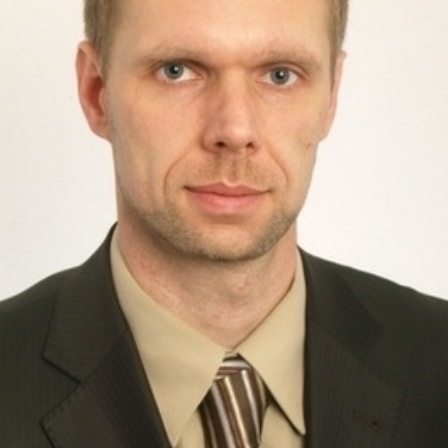
СТРУКТУРА
Президія НАН України
Апарат Президії
Секція фізико-технічних і математичних
наук
Секція хімічних і біологічних наук
Секція суспільних і гуманітарних наук
Установи при Президії
Ради, комітети та комісії
Наукові центри МОН та НАН України
Громадські організації