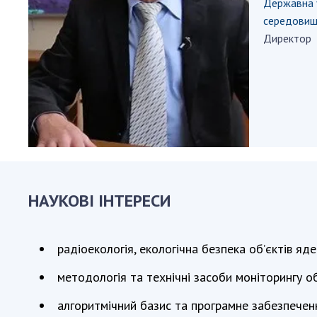
Державна у
Персонал
середовищ
Благодій
Директор
імені Бо
Віртуаль
НАН Укра
Концепці
Націонал
академії
України
Книга пам
НАУКОВІ ІНТЕРЕСИ
радіоекологія, екологічна безпека об’єктів я
методологія та технічні засоби моніторингу 
алгоритмічний базис та програмне забезпечен