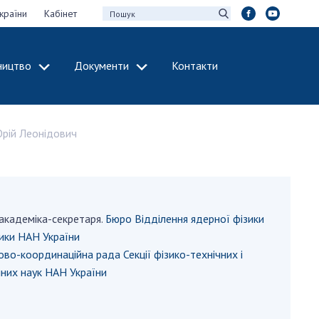
країни
Кабінет
ництво
Документи
Контакти
МІЖНАРОДНЕ
СПІВРОБІТНИЦТВО
рій Леонідович
идії НАН України
Членство в
х зборів НАН
міжнародних
організаціях
Н України
Міжнародні угоди
 звіти НАН України
Міжнародні
академіка-секретаря.
Бюро Відділення ядерної фізики
ації та видавнича
програми та
ики НАН України
конкурси
во-координаційна рада Секції фізико-технічних і
інтелектуальної
них наук НАН України
ДОКУМЕНТИ
рансфер
аукових установах
Нормативні акти