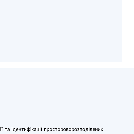
и, що становлять
НАН України
адбання
Державний
ивного
бюджет НАН
науковими
України
 України
Вибори до складу
ективності
НАН України
кових установ
Бланки документів
ових досліджень
НОВИНИ
 в НАН України
ЗАСІДАННЯ
кових кадрів
ПРЕЗИДІЇ НАН
оддю
УКРАЇНИ
НАУКОВІ
ВИДАННЯ
МЕДІА ПРО НАС
ії та ідентифікації простороворозподілених