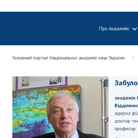
Про Академію
ПРО АКА
Головний портал Національної академії наук України
Про Наці
академію
України
Забуло
Історія 
100-річч
академік 
Націонал
академії
Відділенн
України
ядерна фіз
доктор тех
Нагороди
професор
та почесн
НАН Укра