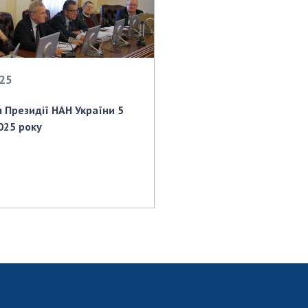
025
я Президії НАН України 5
025 року