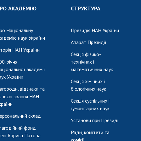
РО АКАДЕМІЮ
СТРУКТУРА
ро Національну
Президія НАН України
кадемію наук України
Апарат Президії
сторія НАН України
Секція фізико-
00-річчя
технічних і
аціональної академії
математичних наук
аук України
Секція хімічних і
агороди, відзнаки та
біологічних наук
очесні звання НАН
Секція суспільних і
країни
гуманітарних наук
ерсональний склад
Установи при Президії
лагодійний фонд
Ради, комітети та
мені Бориса Патона
комісії