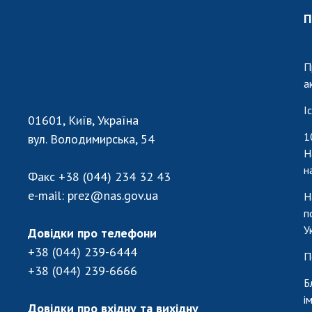
П
П
а
І
01601, Київ, Україна
1
вул. Володимирська, 54
Н
н
Факс
+38 (044) 234 32 43
e-mail:
prez@nas.gov.ua
Н
п
У
Довідки про телефони
+38 (044) 239-6444
П
+38 (044) 239-6666
Б
і
Довідки про вхідну та вихідну