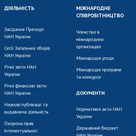
ДІЯЛЬНІСТЬ
МІЖНАРОДНЕ
СПІВРОБІТНИЦТВО
Засідання Президії
Членство в
НАН України
міжнародних
організаціях
Сесії Загальних зборів
НАН України
Міжнародні угоди
Річні звіти НАН
Міжнародні програми
України
та конкурси
Річні фінансові звіти
НАН України
ДОКУМЕНТИ
Наукові публікації та
Нормативні акти НАН
видавнича діяльність
України
Охорона прав
Державний бюджет
інтелектуальної
НАН України