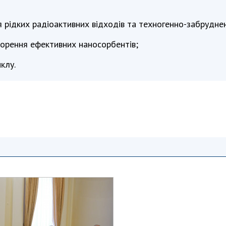
ня рідких радіоактивних відходів та техногенно-забрудне
творення ефективних наносорбентів;
клу.