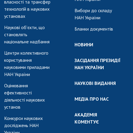
власності та трансфер
технологій в наукових
Вибори до складу
установах
НАН України
Наукові об'єкти, що
Бланки документів
становлять
національне надбання
НОВИНИ
Центри колективного
користування
ЗАСІДАННЯ ПРЕЗИДІЇ
науковими приладами
НАН УКРАЇНИ
НАН України
НАУКОВІ ВИДАННЯ
Оцінювання
ефективності
МЕДІА ПРО НАС
діяльності наукових
установ
АКАДЕМІЯ
Конкурси наукових
КОМЕНТУЄ
досліджень НАН
України