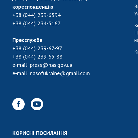
кореспонденцію
В
У
+38 (044) 239-6594
+38 (044) 234-5167
К
Н
Пресслужба
н
+38 (044) 239-67-97
К
+38 (044) 239-65-88
e-mail:
press@nas.gov.ua
e-mail:
nasofukraine@gmail.com
КОРИСНІ ПОСИЛАННЯ