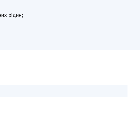
АКАДЕМІЯ
КОМЕНТУЄ
них рідин;
КОНТАКТИ
ПРОФСПІЛКА НАН
УКРАЇНИ
КАБІНЕТ