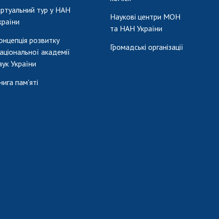
іртуальний тур у НАН
Наукові центри МОН
країни
та НАН України
онцепція розвитку
Громадські організації
аціональної академії
аук України
нига пам'яті