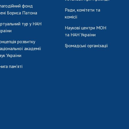
лагодійний фонд
Ради, комітети та
мені Бориса Патона
комісії
іртуальний тур у НАН
Наукові центри МОН
країни
та НАН України
онцепція розвитку
Громадські організації
аціональної академії
аук України
нига пам'яті