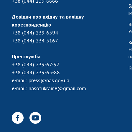
+38 (044) 239-6666
Б
і
Довідки про вхідну та вихідну
кореспонденцію
В
У
+38 (044) 239-6594
+38 (044) 234-5167
К
Н
Пресслужба
н
+38 (044) 239-67-97
К
+38 (044) 239-65-88
e-mail:
press@nas.gov.ua
e-mail:
nasofukraine@gmail.com