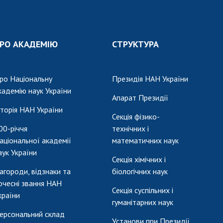
Наукові об'єкт
ьний склад
наук
національне н
ний фонд
Установи при
Центри колект
риса Патона
Президії
користування 
РО АКАДЕМІЮ
СТРУКТУРА
ний тур у
Ради, комітети
приладами НАН
їни
та комісії
Оцінювання еф
я розвитку
Наукові центри
діяльності нау
ро Національну
Президія НАН України
ьної
МОН та НАН
кадемію наук України
Конкурси наук
Апарат Президії
 наук
України
НАН України
сторія НАН України
Громадські
Секція фізико-
Відкрита наука
'яті
організації
00-річчя
технічних і
Підготовка нау
аціональної академії
математичних наук
Робота з мол
аук України
Секція хімічних і
агороди, відзнаки та
біологічних наук
очесні звання НАН
Секція суспільних і
країни
гуманітарних наук
ерсональний склад
Установи при Президії