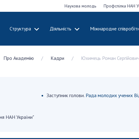
Наукова молодь
Профспілка НАН У
Структура
Діяльність
Міжнародне співробіт
ДЕМІЮ
СТРУКТУРА
ДІЯЛЬНІСТЬ
Про Академію
Кадри
Юхимець Роман Сергійови
ональну
Президія НАН
Засідання През
 наук
України
Сесії Загальни
Апарат Президії
України
НАН України
Секція фізико-
Річні звіти НА
я
технічних і
Річні фінансові
Заступник голови.
Рада молодих учених Ві
ьної
математичних
Наукові публік
 наук
наук
діяльність
Секція хімічних і
ня НАН України"
Охорона прав 
, відзнаки
біологічних наук
власності та т
і звання
Секція суспільних
технологій в н
їни
і гуманітарних