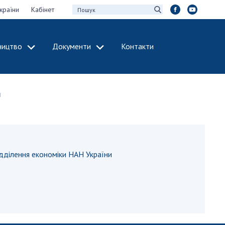
країни
Кабінет
ництво
Документи
Контакти
МІЖНАРОДНЕ
СПІВРОБІТНИЦТВО
ч
идії НАН України
Членство в
х зборів НАН
міжнародних
організаціях
Н України
Міжнародні угоди
 звіти НАН України
Міжнародні
дділення економіки НАН України
ації та видавнича
програми та
конкурси
інтелектуальної
ДОКУМЕНТИ
рансфер
аукових установах
Нормативні акти