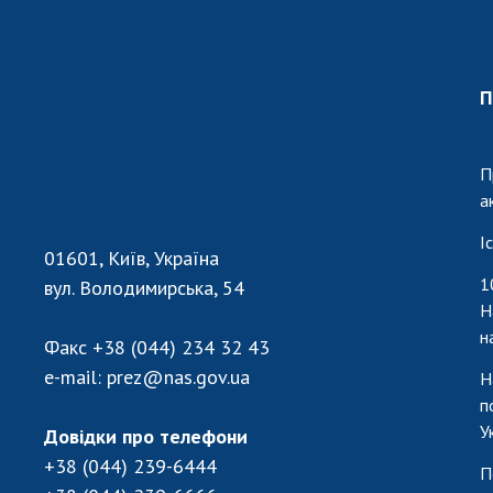
Персонал
Благодій
імені Бо
П
Віртуаль
НАН Укра
Концепці
П
Націонал
а
академії
І
України
01601, Київ, Україна
Книга пам
1
вул. Володимирська, 54
Н
н
Факс
+38 (044) 234 32 43
e-mail:
prez@nas.gov.ua
Н
п
У
Довідки про телефони
+38 (044) 239-6444
П