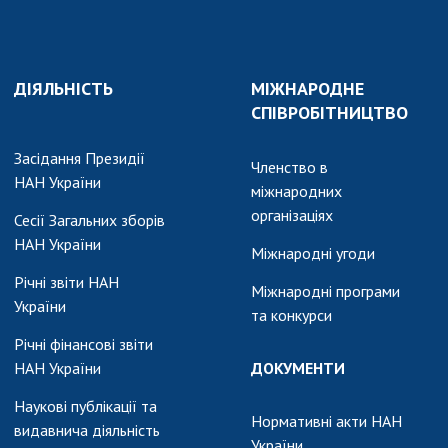
и, що становлять
НАН України
адбання
Державний
ивного
бюджет НАН
науковими
ДІЯЛЬНІСТЬ
України
МІЖНАРОДНЕ
 України
СПІВРОБІТНИЦТВО
Вибори до складу
ективності
НАН України
кових установ
Засідання Президії
Бланки документів
Членство в
НАН України
ових досліджень
міжнародних
НОВИНИ
організаціях
Сесії Загальних зборів
 в НАН України
НАН України
ЗАСІДАННЯ
Міжнародні угоди
кових кадрів
ПРЕЗИДІЇ НАН
Річні звіти НАН
Міжнародні програми
оддю
УКРАЇНИ
України
та конкурси
НАУКОВІ
Річні фінансові звіти
ВИДАННЯ
НАН України
ДОКУМЕНТИ
Наукові публікації та
МЕДІА ПРО НАС
Нормативні акти НАН
видавнича діяльність
України