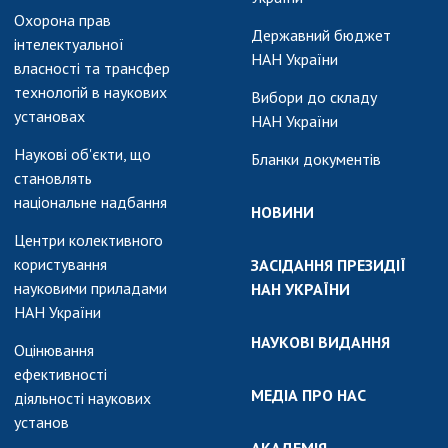
АКАДЕМІЯ
Охорона прав
КОМЕНТУЄ
Державний бюджет
інтелектуальної
НАН України
КОНТАКТИ
власності та трансфер
технологій в наукових
Вибори до складу
ПРОФСПІЛКА НАН
установах
НАН України
УКРАЇНИ
Наукові об'єкти, що
Бланки документів
КАБІНЕТ
становлять
національне надбання
НОВИНИ
Центри колективного
користування
ЗАСІДАННЯ ПРЕЗИДІЇ
науковими приладами
НАН УКРАЇНИ
НАН України
НАУКОВІ ВИДАННЯ
Оцінювання
ефективності
МЕДІА ПРО НАС
діяльності наукових
установ