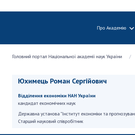
Про Академію
ПРО АКА
Головний портал Національної академії наук України
Про Наці
академію
України
Юхимець Роман Сергійович
Історія 
100-річч
Відділення економіки НАН України
Націонал
академії
кандидат економічних наук
України
Державна установа "Iнститут економiки та прогнозуван
Нагороди
Старший науковий співробітник
та почесн
НАН Укра