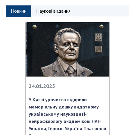
Відкрита наука в НАН України
Підготовка наукових кадрів
Новини
Наукові видання
Робота з молоддю
МІЖНАРОДНЕ СПІВРОБІТНИЦТВО
Членство в міжнародних організаціях
Міжнародні угоди
Міжнародні програми та конкурси
ДОКУМЕНТИ
24.01.2025
Нормативні акти НАН України
У Києві урочисто відкрили
Державний бюджет НАН України
меморіальну дошку видатному
українському науковцеві-
Вибори до складу НАН України
нейрофізіологу академікові НАН
Бланки документів
України, Героєві України Платонові