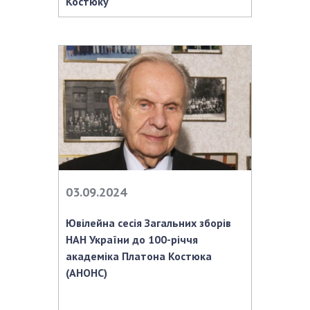
НОВИНИ
Костюку
ЗАСІДАННЯ ПРЕЗИДІЇ НАН УКРАЇНИ
НАУКОВІ ВИДАННЯ
МЕДІА ПРО НАС
АКАДЕМІЯ КОМЕНТУЄ
КОНТАКТИ
ПРОФСПІЛКА НАН УКРАЇНИ
03.09.2024
КАБІНЕТ
Ювілейна сесія Загальних зборів
НАН України до 100-річчя
академіка Платона Костюка
(АНОНС)