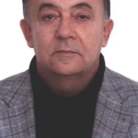
СТРУКТУРА
Президія НАН України
Апарат Президії
Секція фізико-технічних і математичних
наук
Секція хімічних і біологічних наук
Секція суспільних і гуманітарних наук
Установи при Президії
Ради, комітети та комісії
Наукові центри МОН та НАН України
Громадські організації