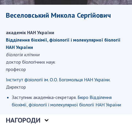
ДІЯЛЬНІСТЬ
Веселовський Микола Сергійович
Засідання Президії НАН України
Сесії Загальних зборів НАН України
академік НАН України
Річні звіти НАН України
Відділення біохімії, фізіології і молекулярної біології
НАН України
Річні фінансові звіти НАН України
біологія клітини
Наукові публікації та видавнича діяльність
доктор біологічних наук
Охорона прав інтелектуальної власності та
професор
трансфер технологій в наукових установах
Наукові об'єкти, що становлять національне
Інститут фізіології ім. О.О. Богомольця НАН України.
надбання
Директор
Центри колективного користування
Заступник академіка-секретаря.
Бюро Відділення
науковими приладами НАН України
біохімії, фізіології і молекулярної біології НАН України
Оцінювання ефективності діяльності
наукових установ
НАГОРОДИ
Конкурси наукових досліджень НАН України