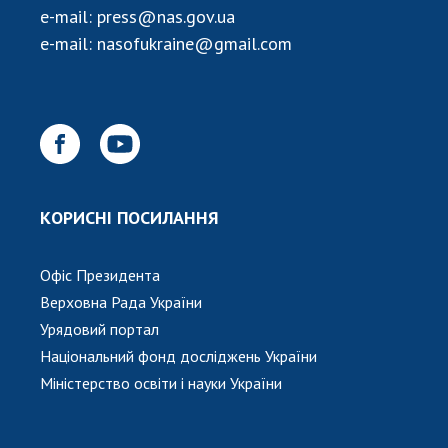
НОВИНИ
e-mail:
press@nas.gov.ua
e-mail:
nasofukraine@gmail.com
ЗАСІДАННЯ ПРЕЗИДІЇ НАН УКРАЇНИ
НАУКОВІ ВИДАННЯ
МЕДІА ПРО НАС
АКАДЕМІЯ КОМЕНТУЄ
КОНТАКТИ
КОРИСНІ ПОСИЛАННЯ
ПРОФСПІЛКА НАН УКРАЇНИ
Офіс Президента
КАБІНЕТ
Верховна Рада України
Урядовий портал
Національний фонд досліджень України
Міністерство освіти і науки України