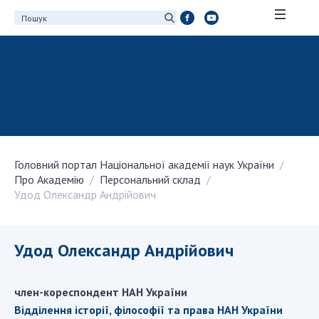
ПРО АКАДЕМІЮ
Про Національну академію наук України
Історія НАН України
100-річчя Національної академії наук
України
Головний портал Національної академії наук України
Нагороди, відзнаки та почесні звання НАН
Про Академію
Персональний склад
України
Удод Олександр Андрійович
Персональний склад
Благодійний фонд імені Бориса Патона
Віртуальний тур у НАН України
Удод Олександр Андрійович
Концепція розвитку Національної академії
наук України
член-кореспондент НАН України
Книга пам'яті
Відділення історії, філософії та права НАН України