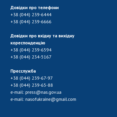
ДІЯЛЬНІСТЬ
Довідки про телефони
+38 (044) 239-6444
Засідання Президії НАН України
+38 (044) 239-6666
Сесії Загальних зборів НАН України
Річні звіти НАН України
Довідки про вхідну та вихідну
Річні фінансові звіти НАН України
кореспонденцію
+38 (044) 239-6594
Наукові публікації та видавнича діяльність
+38 (044) 234-5167
Охорона прав інтелектуальної власності та
трансфер технологій в наукових установах
Наукові об'єкти, що становлять національне
Пресслужба
надбання
+38 (044) 239-67-97
Центри колективного користування
+38 (044) 239-65-88
науковими приладами НАН України
e-mail:
press@nas.gov.ua
Оцінювання ефективності діяльності
e-mail:
nasofukraine@gmail.com
наукових установ
Конкурси наукових досліджень НАН України