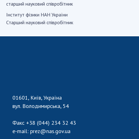
старший науковий співробітник
Iнститут фiзики НАН України
СТРУКТУРА
Старший науковий співробітник
Президія НАН України
Апарат Президії
Секція фізико-технічних і математичних
наук
Секція хімічних і біологічних наук
Секція суспільних і гуманітарних наук
Установи при Президії
Ради, комітети та комісії
01601, Київ, Україна
Наукові центри МОН та НАН України
вул. Володимирська, 54
Громадські організації
Факс
+38 (044) 234 32 43
e-mail:
prez@nas.gov.ua