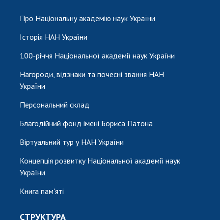
НОВИНИ
Про Національну академію наук України
ЗАСІДАННЯ ПРЕЗИДІЇ НАН УКРАЇНИ
Історія НАН України
НАУКОВІ ВИДАННЯ
100-річчя Національної академії наук України
МЕДІА ПРО НАС
Нагороди, відзнаки та почесні звання НАН
АКАДЕМІЯ КОМЕНТУЄ
України
КОНТАКТИ
Персональний склад
Благодійний фонд імені Бориса Патона
ПРОФСПІЛКА НАН УКРАЇНИ
Віртуальний тур у НАН України
КАБІНЕТ
Концепція розвитку Національної академії наук
України
Книга пам'яті
СТРУКТУРА