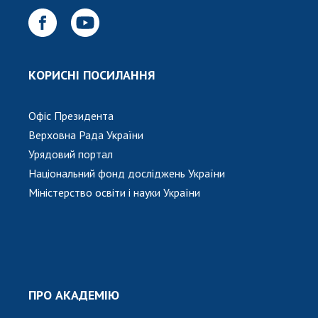
Відкрита наука в НАН України
Підготовка наукових кадрів
Робота з молоддю
КОРИСНІ ПОСИЛАННЯ
МІЖНАРОДНЕ СПІВРОБІТНИЦТВО
Офіс Президента
Членство в міжнародних організаціях
Верховна Рада України
Міжнародні угоди
Урядовий портал
Міжнародні програми та конкурси
Національний фонд досліджень України
Міністерство освіти і науки України
ДОКУМЕНТИ
Нормативні акти НАН України
Державний бюджет НАН України
Вибори до складу НАН України
Бланки документів
ПРО АКАДЕМІЮ