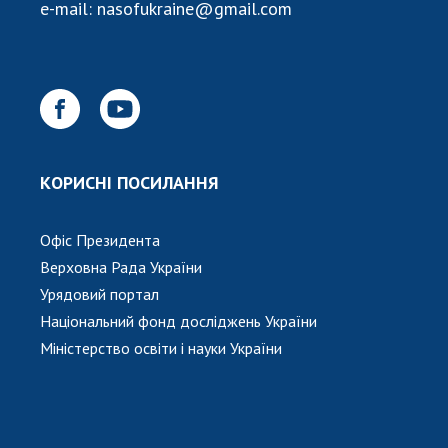
НОВИНИ
e-mail:
nasofukraine@gmail.com
ЗАСІДАННЯ ПРЕЗИДІЇ НАН УКРАЇНИ
НАУКОВІ ВИДАННЯ
МЕДІА ПРО НАС
АКАДЕМІЯ КОМЕНТУЄ
КОРИСНІ ПОСИЛАННЯ
КОНТАКТИ
Офіс Президента
ПРОФСПІЛКА НАН УКРАЇНИ
Верховна Рада України
Урядовий портал
КАБІНЕТ
Національний фонд досліджень України
Міністерство освіти і науки України