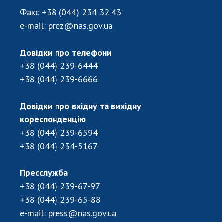
Відкрита наука в НАН України
Факс
+38 (044) 234 32 43
Підготовка наукових кадрів
e-mail:
prez@nas.gov.ua
Робота з молоддю
Довідки про телефони
+38 (044) 239-6444
МІЖНАРОДНЕ СПІВРОБІТНИЦТВО
+38 (044) 239-6666
Членство в міжнародних організаціях
Міжнародні угоди
Довідки про вхідну та вихідну
кореспонденцію
Міжнародні програми та конкурси
+38 (044) 239-6594
ДОКУМЕНТИ
+38 (044) 234-5167
Нормативні акти НАН України
Пресслужба
Державний бюджет НАН України
+38 (044) 239-67-97
Вибори до складу НАН України
+38 (044) 239-65-88
Бланки документів
e-mail:
press@nas.gov.ua