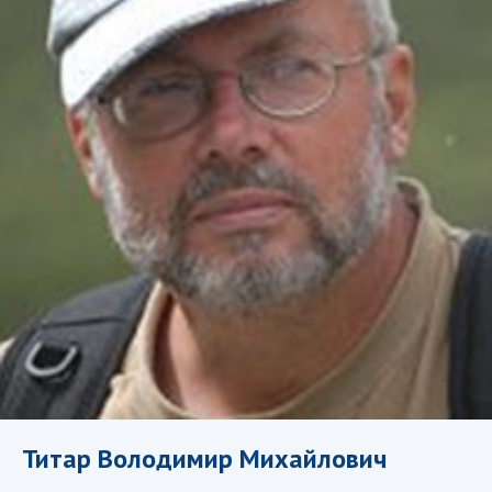
СТРУКТУРА
Президія НАН України
Апарат Президії
Секція фізико-технічних і математичних
наук
Секція хімічних і біологічних наук
Секція суспільних і гуманітарних наук
Установи при Президії
Ради, комітети та комісії
Наукові центри МОН та НАН України
Громадські організації
Титар Володимир Михайлович