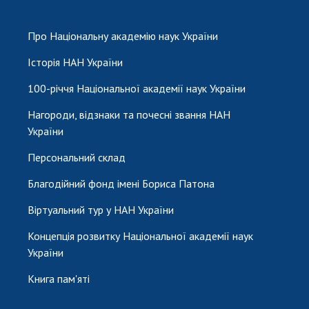
НОВИНИ
ЗАСІДАННЯ ПРЕЗИДІЇ НАН УКРАЇНИ
Про Національну академію наук України
НАУКОВІ ВИДАННЯ
Історія НАН України
МЕДІА ПРО НАС
100-річчя Національної академії наук України
Нагороди, відзнаки та почесні звання НАН
АКАДЕМІЯ КОМЕНТУЄ
України
КОНТАКТИ
Персональний склад
ПРОФСПІЛКА НАН УКРАЇНИ
Благодійний фонд імені Бориса Патона
КАБІНЕТ
Віртуальний тур у НАН України
Концепція розвитку Національної академії наук
України
Книга пам'яті