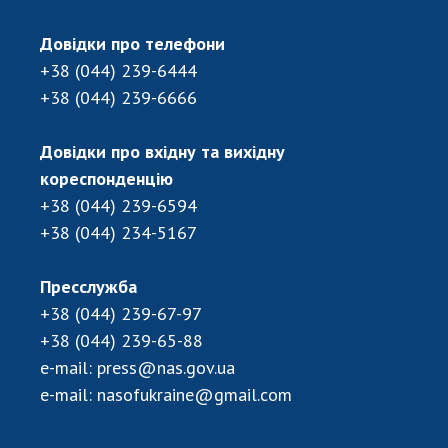
ДІЯЛЬНІСТЬ
Довідки про телефони
+38 (044) 239-6444
Засідання Президії НАН України
+38 (044) 239-6666
Сесії Загальних зборів НАН України
Річні звіти НАН України
Довідки про вхідну та вихідну
Річні фінансові звіти НАН України
кореспонденцію
Наукові публікації та видавнича діяльність
+38 (044) 239-6594
Охорона прав інтелектуальної власності та
+38 (044) 234-5167
трансфер технологій в наукових установах
Наукові об'єкти, що становлять національне
Пресслужба
надбання
+38 (044) 239-67-97
Центри колективного користування
+38 (044) 239-65-88
науковими приладами НАН України
e-mail:
press@nas.gov.ua
Оцінювання ефективності діяльності
e-mail:
nasofukraine@gmail.com
наукових установ
Конкурси наукових досліджень НАН України