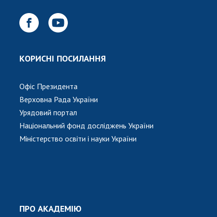
Відкрита наука в НАН України
Підготовка наукових кадрів
Робота з молоддю
КОРИСНІ ПОСИЛАННЯ
МІЖНАРОДНЕ СПІВРОБІТНИЦТВО
Офіс Президента
Членство в міжнародних організаціях
Верховна Рада України
Міжнародні угоди
Урядовий портал
Міжнародні програми та конкурси
Національний фонд досліджень України
ДОКУМЕНТИ
Міністерство освіти і науки України
Нормативні акти НАН України
Державний бюджет НАН України
Вибори до складу НАН України
Бланки документів
ПРО АКАДЕМІЮ