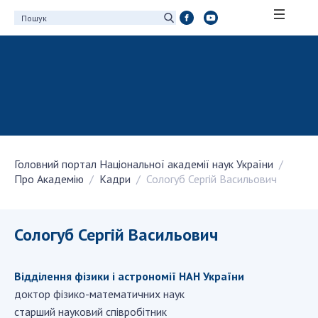
ПРО АКАДЕМІЮ
Про Національну академію наук України
Історія НАН України
100-річчя Національної академії наук
України
Головний портал Національної академії наук України
Нагороди, відзнаки та почесні звання НАН
Про Академію
Кадри
Сологуб Сергій Васильович
України
Персональний склад
Благодійний фонд імені Бориса Патона
Сологуб Сергій Васильович
Віртуальний тур у НАН України
Концепція розвитку Національної академії
Відділення фiзики і астрономiї НАН України
наук України
доктор фізико-математичних наук
Книга пам'яті
старший науковий співробітник