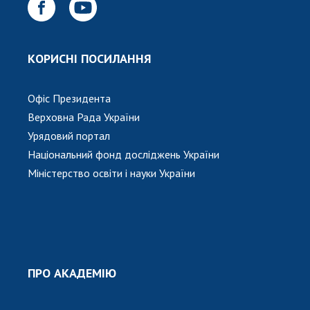
Відкрита наука в НАН України
Підготовка наукових кадрів
Робота з молоддю
КОРИСНІ ПОСИЛАННЯ
МІЖНАРОДНЕ СПІВРОБІТНИЦТВО
Офіс Президента
Верховна Рада України
Членство в міжнародних організаціях
Урядовий портал
Міжнародні угоди
Національний фонд досліджень України
Міжнародні програми та конкурси
Міністерство освіти і науки України
ДОКУМЕНТИ
Нормативні акти НАН України
Державний бюджет НАН України
Вибори до складу НАН України
ПРО АКАДЕМІЮ
Бланки документів