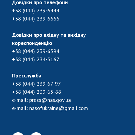
Довідки про телефони
ДІЯЛЬНІСТЬ
+38 (044) 239-6444
+38 (044) 239-6666
Засідання Президії НАН України
Сесії Загальних зборів НАН України
Довідки про вхідну та вихідну
Річні звіти НАН України
кореспонденцію
Річні фінансові звіти НАН України
+38 (044) 239-6594
Наукові публікації та видавнича діяльність
+38 (044) 234-5167
Охорона прав інтелектуальної власності та
трансфер технологій в наукових установах
Пресслужба
Наукові об'єкти, що становлять національне
+38 (044) 239-67-97
надбання
+38 (044) 239-65-88
Центри колективного користування
e-mail:
press@nas.gov.ua
науковими приладами НАН України
e-mail:
nasofukraine@gmail.com
Оцінювання ефективності діяльності
наукових установ
Конкурси наукових досліджень НАН України