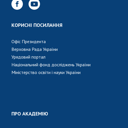
Відкрита наука в НАН України
Підготовка наукових кадрів
Робота з молоддю
КОРИСНІ ПОСИЛАННЯ
МІЖНАРОДНЕ СПІВРОБІТНИЦТВО
Офіс Президента
Верховна Рада України
Членство в міжнародних організаціях
Урядовий портал
Міжнародні угоди
Національний фонд досліджень України
Міжнародні програми та конкурси
Міністерство освіти і науки України
ДОКУМЕНТИ
Нормативні акти НАН України
Державний бюджет НАН України
Вибори до складу НАН України
ПРО АКАДЕМІЮ
Бланки документів