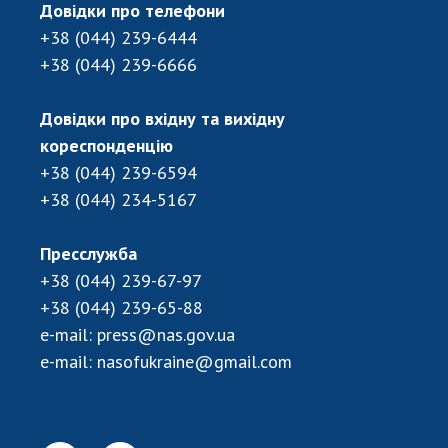
Довідки про телефони
ДІЯЛЬНІСТЬ
+38 (044) 239-6444
+38 (044) 239-6666
Засідання Президії НАН України
Сесії Загальних зборів НАН України
Довідки про вхідну та вихідну
Річні звіти НАН України
кореспонденцію
Річні фінансові звіти НАН України
+38 (044) 239-6594
Наукові публікації та видавнича діяльність
+38 (044) 234-5167
Охорона прав інтелектуальної власності та
трансфер технологій в наукових установах
Пресслужба
Наукові об'єкти, що становлять національне
+38 (044) 239-67-97
надбання
+38 (044) 239-65-88
Центри колективного користування
e-mail:
press@nas.gov.ua
науковими приладами НАН України
e-mail:
nasofukraine@gmail.com
Оцінювання ефективності діяльності
наукових установ
Конкурси наукових досліджень НАН України