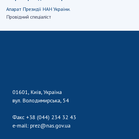
Апарат Президії НАН України.
Провідний спецiалiст
СТРУКТУРА
Президія НАН України
Апарат Президії
Секція фізико-технічних і математичних
наук
Секція хімічних і біологічних наук
Секція суспільних і гуманітарних наук
Установи при Президії
01601, Київ, Україна
Ради, комітети та комісії
вул. Володимирська, 54
Наукові центри МОН та НАН України
Громадські організації
Факс
+38 (044) 234 32 43
e-mail:
prez@nas.gov.ua