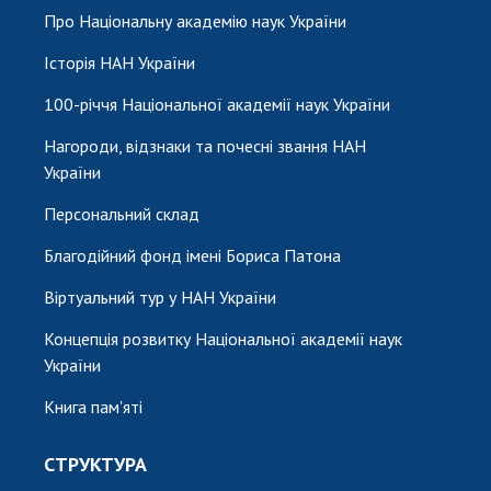
НОВИНИ
Про Національну академію наук України
ЗАСІДАННЯ ПРЕЗИДІЇ НАН УКРАЇНИ
Історія НАН України
НАУКОВІ ВИДАННЯ
100-річчя Національної академії наук України
МЕДІА ПРО НАС
Нагороди, відзнаки та почесні звання НАН
України
АКАДЕМІЯ КОМЕНТУЄ
Персональний склад
КОНТАКТИ
Благодійний фонд імені Бориса Патона
ПРОФСПІЛКА НАН УКРАЇНИ
Віртуальний тур у НАН України
КАБІНЕТ
Концепція розвитку Національної академії наук
України
Книга пам'яті
СТРУКТУРА