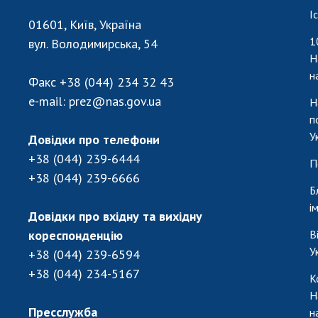
І
01601, Київ, Україна
1
вул. Володимирська, 54
Н
н
Факс
+38 (044) 234 32 43
e-mail:
prez@nas.gov.ua
Н
п
У
Довідки про телефони
+38 (044) 239-6444
П
+38 (044) 239-6666
Б
і
Довідки про вхідну та вихідну
кореспонденцію
В
У
+38 (044) 239-6594
+38 (044) 234-5167
К
Н
Пресслужба
н