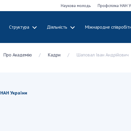
Наукова молодь
Профспілка НАН У
Структура
Діяльність
Міжнародне співробіт
ДЕМІЮ
СТРУКТУРА
ДІЯЛЬНІСТЬ
Про Академію
Кадри
Шаповал Іван Андрійович
ональну
Президія НАН
Засідання През
 наук
України
Сесії Загальни
Апарат Президії
України
НАН України
Секція фізико-
Річні звіти НА
я
технічних і
Річні фінансові
 НАН України
ьної
математичних
Наукові публік
 наук
наук
діяльність
Секція хімічних і
Охорона прав 
, відзнаки
біологічних наук
власності та т
і звання
Секція суспільних
технологій в н
їни
і гуманітарних