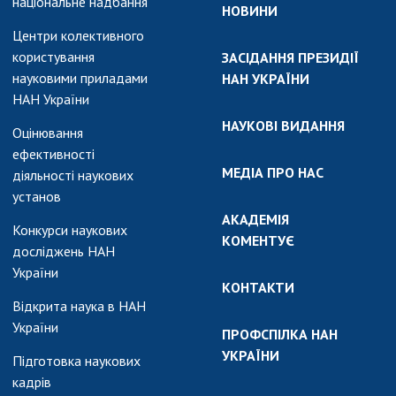
національне надбання
НОВИНИ
Центри колективного
користування
ЗАСІДАННЯ ПРЕЗИДІЇ
науковими приладами
НАН УКРАЇНИ
НАН України
НАУКОВІ ВИДАННЯ
Оцінювання
ефективності
МЕДІА ПРО НАС
діяльності наукових
установ
АКАДЕМІЯ
Конкурси наукових
КОМЕНТУЄ
досліджень НАН
України
КОНТАКТИ
Відкрита наука в НАН
України
ПРОФСПІЛКА НАН
УКРАЇНИ
Підготовка наукових
кадрів