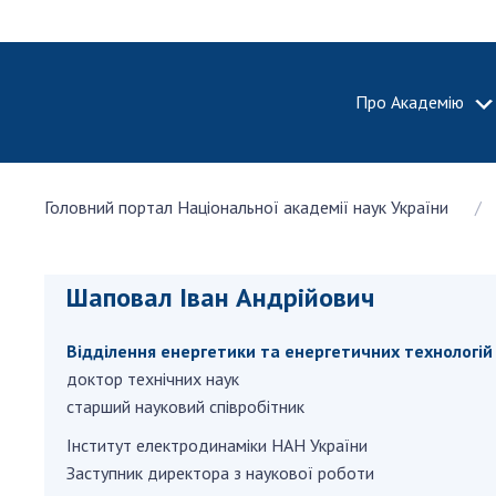
Про Академію
ПРО АКА
Головний портал Національної академії наук України
Про Наці
академію
України
Шаповал Іван Андрійович
Історія 
100-річч
Відділення енергетики та енергетичних технологій
Націонал
академії
доктор технічних наук
України
старший науковий співробітник
Нагороди
Iнститут електродинамiки НАН України
та почесн
Заступник директора з наукової роботи
НАН Укра