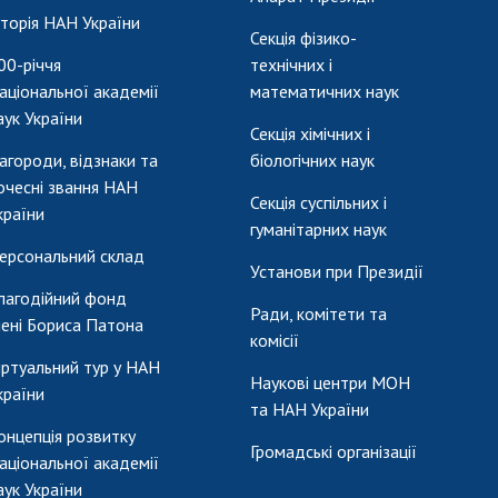
сторія НАН України
Секція фізико-
00-річчя
технічних і
аціональної академії
математичних наук
аук України
Секція хімічних і
агороди, відзнаки та
біологічних наук
очесні звання НАН
Секція суспільних і
країни
гуманітарних наук
ерсональний склад
Установи при Президії
лагодійний фонд
Ради, комітети та
мені Бориса Патона
комісії
іртуальний тур у НАН
Наукові центри МОН
країни
та НАН України
онцепція розвитку
Громадські організації
аціональної академії
аук України