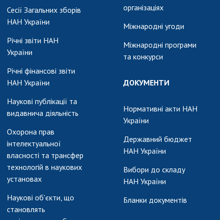
організаціях
Сесії Загальних зборів
НАН України
Міжнародні угоди
Річні звіти НАН
Міжнародні програми
України
та конкурси
Річні фінансові звіти
НАН України
ДОКУМЕНТИ
Наукові публікації та
Нормативні акти НАН
видавнича діяльність
України
Охорона прав
Державний бюджет
інтелектуальної
НАН України
власності та трансфер
технологій в наукових
Вибори до складу
установах
НАН України
Наукові об'єкти, що
Бланки документів
становлять