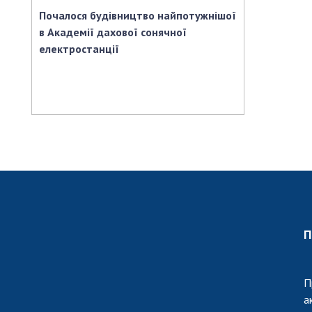
Почалося будівництво найпотужнішої
в Академії дахової сонячної
електростанції
П
П
а