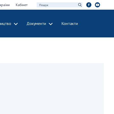
країни
Кабінет
ництво
Документи
Контакти
МІЖНАРОДНЕ
СПІВРОБІТНИЦТВО
идії НАН України
Членство в
х зборів НАН
міжнародних
організаціях
Н України
Міжнародні угоди
 звіти НАН України
Міжнародні
ації та видавнича
програми та
конкурси
інтелектуальної
ДОКУМЕНТИ
рансфер
аукових установах
Нормативні акти