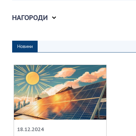
Персонал
Благодій
НАГОРОДИ
імені Бо
Віртуаль
НАН Укра
Новини
Концепці
Націонал
академії
України
Книга пам
18.12.2024