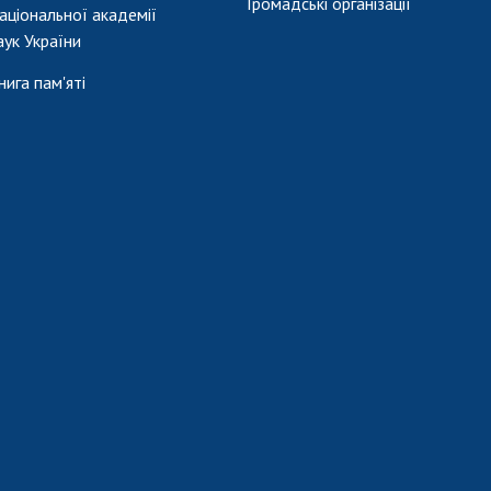
Громадські організації
аціональної академії
аук України
нига пам'яті