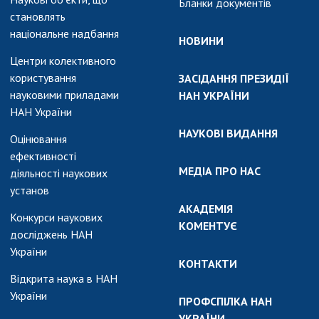
Бланки документів
становлять
національне надбання
НОВИНИ
Центри колективного
користування
ЗАСІДАННЯ ПРЕЗИДІЇ
науковими приладами
НАН УКРАЇНИ
НАН України
НАУКОВІ ВИДАННЯ
Оцінювання
ефективності
МЕДІА ПРО НАС
діяльності наукових
установ
АКАДЕМІЯ
Конкурси наукових
КОМЕНТУЄ
досліджень НАН
України
КОНТАКТИ
Відкрита наука в НАН
України
ПРОФСПІЛКА НАН
УКРАЇНИ