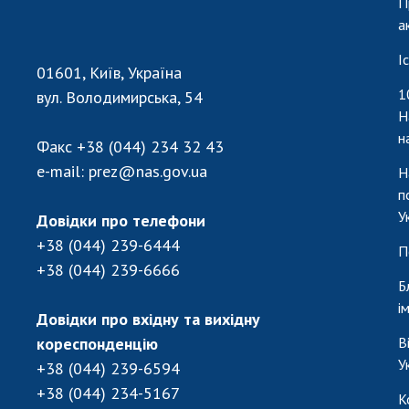
П
а
І
01601, Київ, Україна
1
вул. Володимирська, 54
Н
н
Факс
+38 (044) 234 32 43
e-mail:
prez@nas.gov.ua
Н
п
У
Довідки про телефони
+38 (044) 239-6444
П
+38 (044) 239-6666
Б
і
Довідки про вхідну та вихідну
кореспонденцію
В
У
+38 (044) 239-6594
+38 (044) 234-5167
К