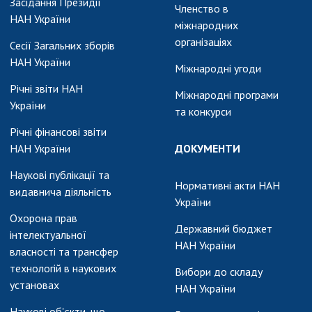
АКАДЕМІЯ
Засідання Президії
Членство в
КОМЕНТУЄ
НАН України
міжнародних
організаціях
Сесії Загальних зборів
КОНТАКТИ
НАН України
Міжнародні угоди
ПРОФСПІЛКА НАН
Річні звіти НАН
УКРАЇНИ
Міжнародні програми
України
та конкурси
КАБІНЕТ
Річні фінансові звіти
НАН України
ДОКУМЕНТИ
Наукові публікації та
Нормативні акти НАН
видавнича діяльність
України
Охорона прав
Державний бюджет
інтелектуальної
НАН України
власності та трансфер
технологій в наукових
Вибори до складу
установах
НАН України
Наукові об'єкти, що