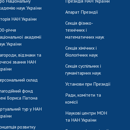
ро Національну
Президія НАН України
кадемію наук України
Апарат Президії
сторія НАН України
Секція фізико-
00-річчя
технічних і
аціональної академії
математичних наук
аук України
Секція хімічних і
агороди, відзнаки та
біологічних наук
очесні звання НАН
Секція суспільних і
країни
гуманітарних наук
ерсональний склад
Установи при Президії
лагодійний фонд
Ради, комітети та
мені Бориса Патона
комісії
іртуальний тур у НАН
Наукові центри МОН
країни
та НАН України
онцепція розвитку