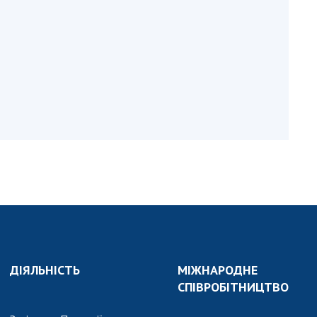
и, що становлять
НАН України
адбання
Державний
ивного
бюджет НАН
науковими
України
 України
Вибори до складу
ективності
НАН України
кових установ
Бланки документів
ових досліджень
НОВИНИ
 в НАН України
ЗАСІДАННЯ
кових кадрів
ПРЕЗИДІЇ НАН
оддю
УКРАЇНИ
НАУКОВІ
ВИДАННЯ
ДІЯЛЬНІСТЬ
МІЖНАРОДНЕ
СПІВРОБІТНИЦТВО
МЕДІА ПРО НАС