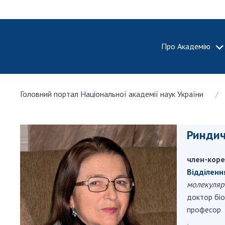
Про Академію
ПРО АКА
Головний портал Національної академії наук України
Про Наці
академію
України
Риндич
Історія 
100-річч
член-коре
Націонал
академії
Відділення
України
молекуляр
доктор біо
Нагороди
професор
та почесн
НАН Укра