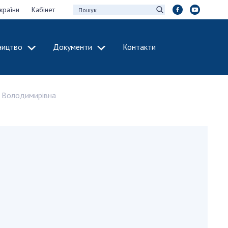
країни
Кабінет
ництво
Документи
Контакти
МІЖНАРОДНЕ
СПІВРОБІТНИЦТВО
 Володимирівна
идії НАН України
Членство в
х зборів НАН
міжнародних
організаціях
Н України
Міжнародні угоди
 звіти НАН України
Міжнародні
ації та видавнича
програми та
конкурси
інтелектуальної
ДОКУМЕНТИ
рансфер
аукових установах
Нормативні акти