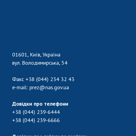
НОВИНИ
ЗАСІДАННЯ ПРЕЗИДІЇ НАН УКРАЇНИ
НАУКОВІ ВИДАННЯ
МЕДІА ПРО НАС
АКАДЕМІЯ КОМЕНТУЄ
01601, Київ, Україна
вул. Володимирська, 54
КОНТАКТИ
ПРОФСПІЛКА НАН УКРАЇНИ
Факс
+38 (044) 234 32 43
e-mail:
prez@nas.gov.ua
КАБІНЕТ
Довідки про телефони
+38 (044) 239-6444
+38 (044) 239-6666