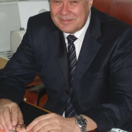
СТРУКТУРА
Президія НАН України
Апарат Президії
Секція фізико-технічних і математичних
наук
Секція хімічних і біологічних наук
Секція суспільних і гуманітарних наук
Установи при Президії
Ради, комітети та комісії
Наукові центри МОН та НАН України
Громадські організації