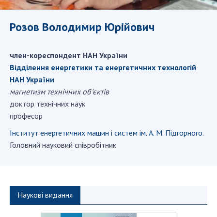
ДІЯЛЬНІСТЬ
Розов Володимир Юрійович
Засідання Президії НАН України
Сесії Загальних зборів НАН України
член-кореспондент НАН України
Річні звіти НАН України
Відділення енергетики та енергетичних технологій
Річні фінансові звіти НАН України
НАН України
магнетизм технічних об'єктів
Наукові публікації та видавнича діяльність
доктор технічних наук
Охорона прав інтелектуальної власності та
професор
трансфер технологій в наукових установах
Наукові об'єкти, що становлять національне
Інститут енергетичних машин і систем ім. А. М. Підгорного.
надбання
Головний науковий співробітник
Центри колективного користування
науковими приладами НАН України
Оцінювання ефективності діяльності
наукових установ
Наукові видання
Конкурси наукових досліджень НАН України