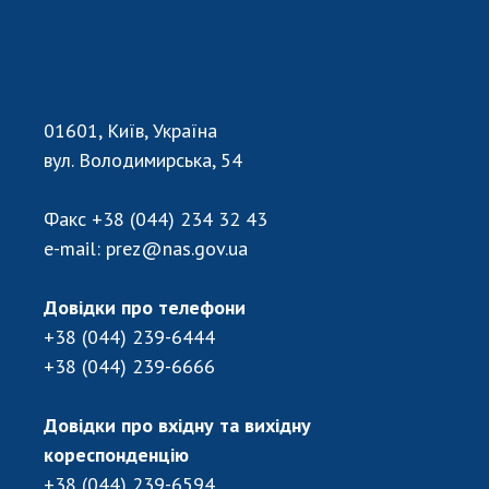
Відкрита наука в НАН України
Підготовка наукових кадрів
Робота з молоддю
01601, Київ, Україна
МІЖНАРОДНЕ СПІВРОБІТНИЦТВО
вул. Володимирська, 54
Членство в міжнародних організаціях
Факс
+38 (044) 234 32 43
Міжнародні угоди
e-mail:
prez@nas.gov.ua
Міжнародні програми та конкурси
Довідки про телефони
ДОКУМЕНТИ
+38 (044) 239-6444
Нормативні акти НАН України
+38 (044) 239-6666
Державний бюджет НАН України
Вибори до складу НАН України
Довідки про вхідну та вихідну
Бланки документів
кореспонденцію
+38 (044) 239-6594