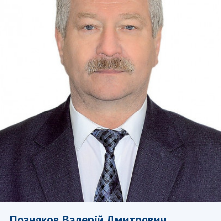
СТРУКТУРА
Президія НАН України
Апарат Президії
Секція фізико-технічних і математичних
наук
Секція хімічних і біологічних наук
Секція суспільних і гуманітарних наук
Установи при Президії
Ради, комітети та комісії
Наукові центри МОН та НАН України
Громадські організації
Позняков Валерій Дмитрович