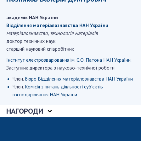
ДІЯЛЬНІСТЬ
академік НАН України
Засідання Президії НАН України
Відділення матеріалознавства НАН України
матеріалознавство, технологія матеріалів
Сесії Загальних зборів НАН України
доктор технічних наук
Річні звіти НАН України
старший науковий співробітник
Річні фінансові звіти НАН України
Наукові публікації та видавнича діяльність
Інститут електрозварювання ім. Є.О. Патона НАН України.
Заступник директора з науково-технічної роботи
Охорона прав інтелектуальної власності та
трансфер технологій в наукових установах
Член.
Бюро Відділення матеріалознавства НАН України
Наукові об'єкти, що становлять національне
Член.
Комісія з питань діяльності суб’єктів
надбання
господарювання НАН України
Центри колективного користування
науковими приладами НАН України
НАГОРОДИ
Оцінювання ефективності діяльності
наукових установ
Конкурси наукових досліджень НАН України