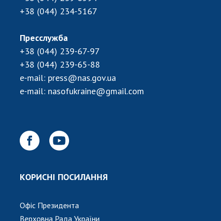
НОВИНИ
+38 (044) 234-5167
ЗАСІДАННЯ ПРЕЗИДІЇ НАН УКРАЇНИ
Пресслужба
НАУКОВІ ВИДАННЯ
+38 (044) 239-67-97
МЕДІА ПРО НАС
+38 (044) 239-65-88
e-mail:
press@nas.gov.ua
АКАДЕМІЯ КОМЕНТУЄ
e-mail:
nasofukraine@gmail.com
КОНТАКТИ
ПРОФСПІЛКА НАН УКРАЇНИ
КАБІНЕТ
КОРИСНІ ПОСИЛАННЯ
Офіс Президента
Верховна Рада України