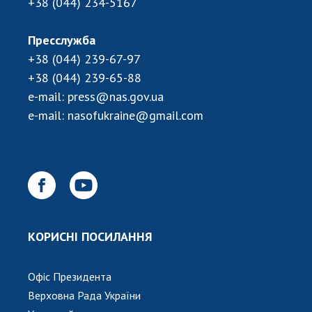
НОВИНИ
+38 (044) 234-5167
ЗАСІДАННЯ ПРЕЗИДІЇ НАН УКРАЇНИ
Пресслужба
+38 (044) 239-67-97
НАУКОВІ ВИДАННЯ
+38 (044) 239-65-88
МЕДІА ПРО НАС
e-mail:
press@nas.gov.ua
e-mail:
nasofukraine@gmail.com
АКАДЕМІЯ КОМЕНТУЄ
КОНТАКТИ
ПРОФСПІЛКА НАН УКРАЇНИ
КАБІНЕТ
КОРИСНІ ПОСИЛАННЯ
Офіс Президента
Верховна Рада України