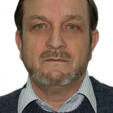
СТРУКТУРА
Президія НАН України
Апарат Президії
Секція фізико-технічних і математичних
наук
Секція хімічних і біологічних наук
Секція суспільних і гуманітарних наук
Установи при Президії
Ради, комітети та комісії
Наукові центри МОН та НАН України
Громадські організації