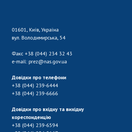
Відкрита наука в НАН України
Підготовка наукових кадрів
Робота з молоддю
01601, Київ, Україна
вул. Володимирська, 54
МІЖНАРОДНЕ СПІВРОБІТНИЦТВО
Факс
+38 (044) 234 32 43
Членство в міжнародних організаціях
e-mail:
prez@nas.gov.ua
Міжнародні угоди
Міжнародні програми та конкурси
Довідки про телефони
ДОКУМЕНТИ
+38 (044) 239-6444
+38 (044) 239-6666
Нормативні акти НАН України
Державний бюджет НАН України
Довідки про вхідну та вихідну
Вибори до складу НАН України
кореспонденцію
Бланки документів
+38 (044) 239-6594