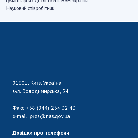
гуманiтарних досліджень НАН України
Науковий співробітник
СТРУКТУРА
Президія НАН України
Апарат Президії
Секція фізико-технічних і математичних
наук
Секція хімічних і біологічних наук
Секція суспільних і гуманітарних наук
01601, Київ, Україна
Установи при Президії
вул. Володимирська, 54
Ради, комітети та комісії
Наукові центри МОН та НАН України
Факс
+38 (044) 234 32 43
Громадські організації
e-mail:
prez@nas.gov.ua
Довідки про телефони