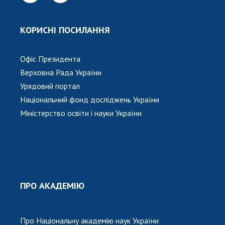
Відкрита наука в НАН України
Підготовка наукових кадрів
КОРИСНІ ПОСИЛАННЯ
Робота з молоддю
Офіс Президента
МІЖНАРОДНЕ СПІВРОБІТНИЦТВО
Верховна Рада України
Урядовий портал
Членство в міжнародних організаціях
Національний фонд досліджень України
Міжнародні угоди
Міністерство освіти і науки України
Міжнародні програми та конкурси
ДОКУМЕНТИ
Нормативні акти НАН України
Державний бюджет НАН України
ПРО АКАДЕМІЮ
Вибори до складу НАН України
Бланки документів
Про Національну академію наук України