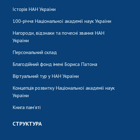
НОВИНИ
Історія НАН України
ЗАСІДАННЯ ПРЕЗИДІЇ НАН УКРАЇНИ
100-річчя Національної академії наук України
НАУКОВІ ВИДАННЯ
Нагороди, відзнаки та почесні звання НАН
МЕДІА ПРО НАС
України
Персональний склад
АКАДЕМІЯ КОМЕНТУЄ
Благодійний фонд імені Бориса Патона
КОНТАКТИ
Віртуальний тур у НАН України
ПРОФСПІЛКА НАН УКРАЇНИ
Концепція розвитку Національної академії наук
КАБІНЕТ
України
Книга пам'яті
СТРУКТУРА