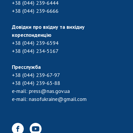
+38 (044) 239-6444
ДІЯЛЬНІСТЬ
+38 (044) 239-6666
Засідання Президії НАН України
Довідки про вхідну та вихідну
Сесії Загальних зборів НАН України
кореспонденцію
Річні звіти НАН України
+38 (044) 239-6594
Річні фінансові звіти НАН України
+38 (044) 234-5167
Наукові публікації та видавнича діяльність
Охорона прав інтелектуальної власності та
Пресслужба
трансфер технологій в наукових установах
+38 (044) 239-67-97
Наукові об'єкти, що становлять національне
+38 (044) 239-65-88
надбання
e-mail:
press@nas.gov.ua
Центри колективного користування
e-mail:
nasofukraine@gmail.com
науковими приладами НАН України
Оцінювання ефективності діяльності
наукових установ
Конкурси наукових досліджень НАН України