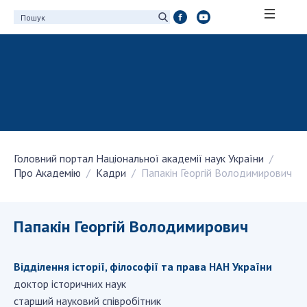
ПРО АКАДЕМІЮ
Про Національну академію наук України
Історія НАН України
100-річчя Національної академії наук
України
Головний портал Національної академії наук України
Нагороди, відзнаки та почесні звання НАН
Про Академію
Кадри
Папакін Георгій Володимирович
України
Персональний склад
Благодійний фонд імені Бориса Патона
Папакін Георгій Володимирович
Віртуальний тур у НАН України
Концепція розвитку Національної академії
Відділення історії, філософії та права НАН України
наук України
доктор історичних наук
Книга пам'яті
старший науковий співробітник