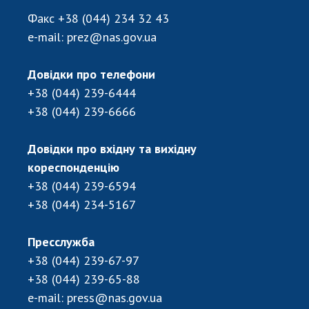
ДІЯЛЬНІСТЬ
Факс
+38 (044) 234 32 43
e-mail:
prez@nas.gov.ua
Засідання Президії НАН України
Сесії Загальних зборів НАН України
Довідки про телефони
+38 (044) 239-6444
Річні звіти НАН України
+38 (044) 239-6666
Річні фінансові звіти НАН України
Наукові публікації та видавнича діяльність
Довідки про вхідну та вихідну
Охорона прав інтелектуальної власності та
кореспонденцію
трансфер технологій в наукових установах
+38 (044) 239-6594
Наукові об'єкти, що становлять національне
надбання
+38 (044) 234-5167
Центри колективного користування
науковими приладами НАН України
Пресслужба
Оцінювання ефективності діяльності
+38 (044) 239-67-97
наукових установ
+38 (044) 239-65-88
Конкурси наукових досліджень НАН України
e-mail:
press@nas.gov.ua