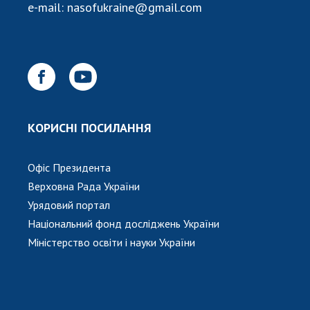
Відкрита наука в НАН України
e-mail:
nasofukraine@gmail.com
Підготовка наукових кадрів
Робота з молоддю
МІЖНАРОДНЕ СПІВРОБІТНИЦТВО
КОРИСНІ ПОСИЛАННЯ
Членство в міжнародних організаціях
Міжнародні угоди
Міжнародні програми та конкурси
Офіс Президента
Верховна Рада України
ДОКУМЕНТИ
Урядовий портал
Національний фонд досліджень України
Нормативні акти НАН України
Міністерство освіти і науки України
Державний бюджет НАН України
Вибори до складу НАН України
Бланки документів