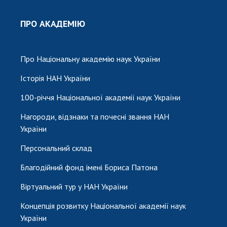
НОВИНИ
ЗАСІДАННЯ ПРЕЗИДІЇ НАН УКРАЇНИ
ПРО АКАДЕМІЮ
НАУКОВІ ВИДАННЯ
Про Національну академію наук України
МЕДІА ПРО НАС
Історія НАН України
АКАДЕМІЯ КОМЕНТУЄ
100-річчя Національної академії наук України
КОНТАКТИ
Нагороди, відзнаки та почесні звання НАН
ПРОФСПІЛКА НАН УКРАЇНИ
України
Персональний склад
КАБІНЕТ
Благодійний фонд імені Бориса Патона
Віртуальний тур у НАН України
Концепція розвитку Національної академії наук
України