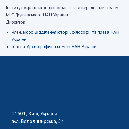
Iнститут української археографiї та джерелознавства ім.
М. С. Грушевського НАН України
СТРУКТУРА
Директор
Член.
Бюро Відділення історії, філософії та права НАН
Президія НАН України
України
Апарат Президії
Голова.
Археографічна комісія НАН України
Секція фізико-технічних і математичних
наук
Секція хімічних і біологічних наук
Секція суспільних і гуманітарних наук
Установи при Президії
Ради, комітети та комісії
Наукові центри МОН та НАН України
Громадські організації
01601, Київ, Україна
вул. Володимирська, 54