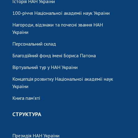
НОВИНИ
Історія НАН України
100-річчя Національної академії наук України
ЗАСІДАННЯ ПРЕЗИДІЇ НАН УКРАЇНИ
Нагороди, відзнаки та почесні звання НАН
НАУКОВІ ВИДАННЯ
України
МЕДІА ПРО НАС
Персональний склад
АКАДЕМІЯ КОМЕНТУЄ
Благодійний фонд імені Бориса Патона
КОНТАКТИ
Віртуальний тур у НАН України
ПРОФСПІЛКА НАН УКРАЇНИ
Концепція розвитку Національної академії наук
України
КАБІНЕТ
Книга пам'яті
СТРУКТУРА
Президія НАН України