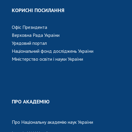
Відкрита наука в НАН України
КОРИСНІ ПОСИЛАННЯ
Підготовка наукових кадрів
Робота з молоддю
Офіс Президента
Верховна Рада України
МІЖНАРОДНЕ СПІВРОБІТНИЦТВО
Урядовий портал
Національний фонд досліджень України
Членство в міжнародних організаціях
Міністерство освіти і науки України
Міжнародні угоди
Міжнародні програми та конкурси
ДОКУМЕНТИ
Нормативні акти НАН України
ПРО АКАДЕМІЮ
Державний бюджет НАН України
Вибори до складу НАН України
Бланки документів
Про Національну академію наук України