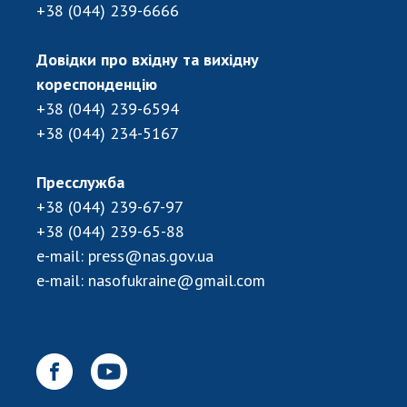
+38 (044) 239-6666
ДІЯЛЬНІСТЬ
Довідки про вхідну та вихідну
Засідання Президії НАН України
кореспонденцію
Сесії Загальних зборів НАН України
+38 (044) 239-6594
Річні звіти НАН України
+38 (044) 234-5167
Річні фінансові звіти НАН України
Наукові публікації та видавнича діяльність
Пресслужба
Охорона прав інтелектуальної власності та
+38 (044) 239-67-97
трансфер технологій в наукових установах
+38 (044) 239-65-88
Наукові об'єкти, що становлять національне
e-mail:
press@nas.gov.ua
надбання
e-mail:
nasofukraine@gmail.com
Центри колективного користування
науковими приладами НАН України
Оцінювання ефективності діяльності
наукових установ
Конкурси наукових досліджень НАН України