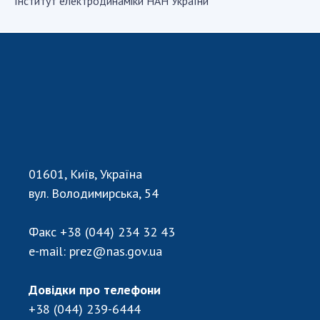
Iнститут електродинамiки НАН України
СТРУКТУРА
Президія НАН України
Апарат Президії
Секція фізико-технічних і математичних
наук
Секція хімічних і біологічних наук
01601, Київ, Україна
Секція суспільних і гуманітарних наук
вул. Володимирська, 54
Установи при Президії
Ради, комітети та комісії
Факс
+38 (044) 234 32 43
Наукові центри МОН та НАН України
e-mail:
prez@nas.gov.ua
Громадські організації
Довідки про телефони
+38 (044) 239-6444