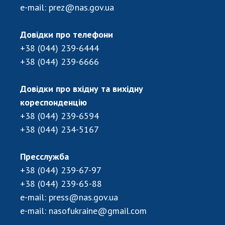
e-mail:
prez@nas.gov.ua
ДІЯЛЬНІСТЬ
Довідки про телефони
Засідання Президії НАН України
+38 (044) 239-6444
Сесії Загальних зборів НАН України
+38 (044) 239-6666
Річні звіти НАН України
Річні фінансові звіти НАН України
Довідки про вхідну та вихідну
Наукові публікації та видавнича діяльність
кореспонденцію
Охорона прав інтелектуальної власності та
+38 (044) 239-6594
трансфер технологій в наукових установах
+38 (044) 234-5167
Наукові об'єкти, що становлять національне
надбання
Пресслужба
Центри колективного користування
+38 (044) 239-67-97
науковими приладами НАН України
+38 (044) 239-65-88
Оцінювання ефективності діяльності
e-mail:
press@nas.gov.ua
наукових установ
e-mail:
nasofukraine@gmail.com
Конкурси наукових досліджень НАН України