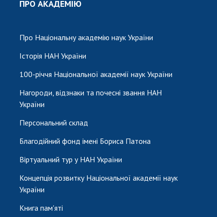
НОВИНИ
ПРО АКАДЕМІЮ
ЗАСІДАННЯ ПРЕЗИДІЇ НАН УКРАЇНИ
Про Національну академію наук України
НАУКОВІ ВИДАННЯ
Історія НАН України
МЕДІА ПРО НАС
100-річчя Національної академії наук України
АКАДЕМІЯ КОМЕНТУЄ
Нагороди, відзнаки та почесні звання НАН
КОНТАКТИ
України
Персональний склад
ПРОФСПІЛКА НАН УКРАЇНИ
Благодійний фонд імені Бориса Патона
КАБІНЕТ
Віртуальний тур у НАН України
Концепція розвитку Національної академії наук
України
Книга пам'яті