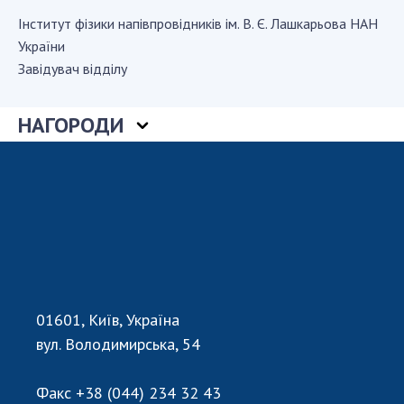
Iнститут фiзики напiвпровiдникiв ім. В. Є. Лашкарьова НАН
України
СТРУКТУРА
Завідувач відділу
Президія НАН України
НАГОРОДИ
Апарат Президії
Секція фізико-технічних і математичних
наук
Секція хімічних і біологічних наук
Секція суспільних і гуманітарних наук
Установи при Президії
Ради, комітети та комісії
Наукові центри МОН та НАН України
01601, Київ, Україна
Громадські організації
вул. Володимирська, 54
Факс
+38 (044) 234 32 43