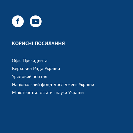
Відкрита наука в НАН України
Підготовка наукових кадрів
Робота з молоддю
МІЖНАРОДНЕ СПІВРОБІТНИЦТВО
КОРИСНІ ПОСИЛАННЯ
Членство в міжнародних організаціях
Офіс Президента
Міжнародні угоди
Верховна Рада України
Міжнародні програми та конкурси
Урядовий портал
ДОКУМЕНТИ
Національний фонд досліджень України
Міністерство освіти і науки України
Нормативні акти НАН України
Державний бюджет НАН України
Вибори до складу НАН України
Бланки документів