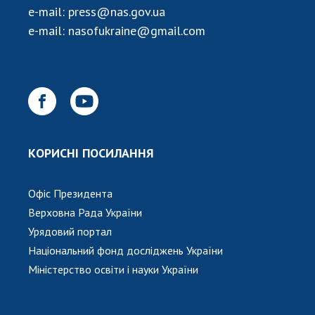
НОВИНИ
e-mail:
press@nas.gov.ua
e-mail:
nasofukraine@gmail.com
ЗАСІДАННЯ ПРЕЗИДІЇ НАН УКРАЇНИ
НАУКОВІ ВИДАННЯ
МЕДІА ПРО НАС
АКАДЕМІЯ КОМЕНТУЄ
КОНТАКТИ
КОРИСНІ ПОСИЛАННЯ
ПРОФСПІЛКА НАН УКРАЇНИ
Офіс Президента
КАБІНЕТ
Верховна Рада України
Урядовий портал
Національний фонд досліджень України
Міністерство освіти і науки України