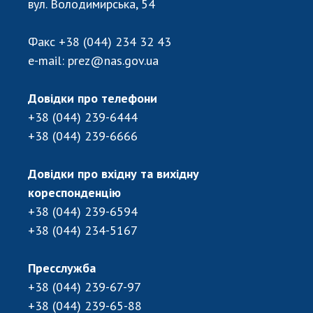
вул. Володимирська, 54
Відкрита наука в НАН України
Підготовка наукових кадрів
Факс
+38 (044) 234 32 43
Робота з молоддю
e-mail:
prez@nas.gov.ua
Довідки про телефони
МІЖНАРОДНЕ СПІВРОБІТНИЦТВО
+38 (044) 239-6444
Членство в міжнародних організаціях
+38 (044) 239-6666
Міжнародні угоди
Міжнародні програми та конкурси
Довідки про вхідну та вихідну
кореспонденцію
ДОКУМЕНТИ
+38 (044) 239-6594
Нормативні акти НАН України
+38 (044) 234-5167
Державний бюджет НАН України
Вибори до складу НАН України
Пресслужба
Бланки документів
+38 (044) 239-67-97
+38 (044) 239-65-88