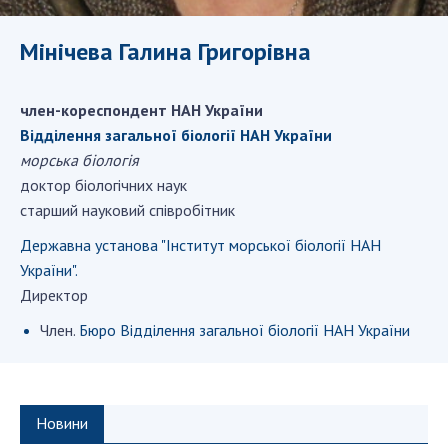
ДІЯЛЬНІСТЬ
Мінічева Галина Григорівна
Засідання Президії НАН України
Сесії Загальних зборів НАН України
член-кореспондент НАН України
Річні звіти НАН України
Відділення загальної біології НАН України
морська біологія
Річні фінансові звіти НАН України
доктор біологічних наук
Наукові публікації та видавнича діяльність
старший науковий співробітник
Охорона прав інтелектуальної власності та
трансфер технологій в наукових установах
Державна установа "Інститут морської біології НАН
Наукові об'єкти, що становлять національне
України".
надбання
Директор
Центри колективного користування
Член.
Бюро Відділення загальної біології НАН України
науковими приладами НАН України
Оцінювання ефективності діяльності
наукових установ
Новини
Конкурси наукових досліджень НАН України