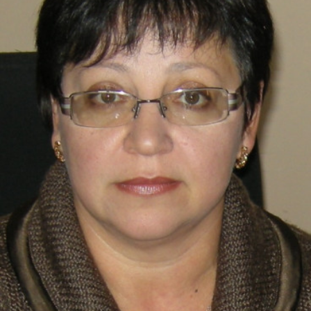
СТРУКТУРА
Президія НАН України
Апарат Президії
Секція фізико-технічних і математичних
наук
Секція хімічних і біологічних наук
Секція суспільних і гуманітарних наук
Установи при Президії
Ради, комітети та комісії
Наукові центри МОН та НАН України
Громадські організації