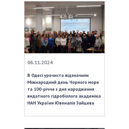
НОВИНИ
ЗАСІДАННЯ ПРЕЗИДІЇ НАН УКРАЇНИ
НАУКОВІ ВИДАННЯ
МЕДІА ПРО НАС
АКАДЕМІЯ КОМЕНТУЄ
КОНТАКТИ
06.11.2024
ПРОФСПІЛКА НАН УКРАЇНИ
В Одесі урочисто відзначили
Міжнародний день Чорного моря
КАБІНЕТ
та 100-річчя з дня народження
видатного гідробіолога академіка
НАН України Ювеналія Зайцева