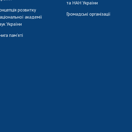
та НАН України
онцепція розвитку
Громадські організації
аціональної академії
аук України
нига пам'яті