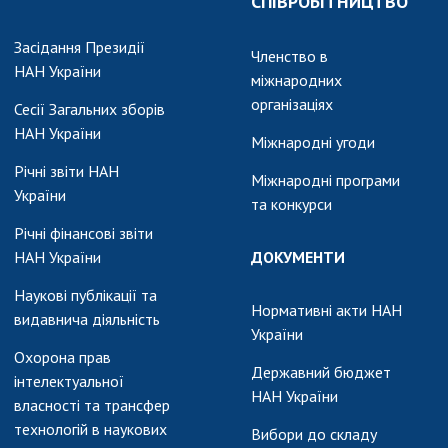
СПІВРОБІТНИЦТВО
АКАДЕМІЯ
КОМЕНТУЄ
Засідання Президії
Членство в
КОНТАКТИ
НАН України
міжнародних
організаціях
Сесії Загальних зборів
ПРОФСПІЛКА НАН
НАН України
УКРАЇНИ
Міжнародні угоди
Річні звіти НАН
КАБІНЕТ
Міжнародні програми
України
та конкурси
Річні фінансові звіти
НАН України
ДОКУМЕНТИ
Наукові публікації та
Нормативні акти НАН
видавнича діяльність
України
Охорона прав
Державний бюджет
інтелектуальної
НАН України
власності та трансфер
технологій в наукових
Вибори до складу