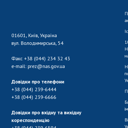
П
а
І
01601, Київ, Україна
1
вул. Володимирська, 54
Н
н
Факс
+38 (044) 234 32 43
e-mail:
prez@nas.gov.ua
Н
п
У
Довідки про телефони
+38 (044) 239-6444
П
+38 (044) 239-6666
Б
і
Довідки про вхідну та вихідну
кореспонденцію
В
У
+38 (044) 239-6594