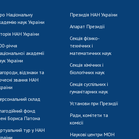
ро Національну
Президія НАН України
кадемію наук України
Апарат Президії
сторія НАН України
Секція фізико-
00-річчя
технічних і
аціональної академії
математичних наук
аук України
Секція хімічних і
агороди, відзнаки та
біологічних наук
очесні звання НАН
Секція суспільних і
країни
гуманітарних наук
ерсональний склад
Установи при Президії
лагодійний фонд
Ради, комітети та
мені Бориса Патона
комісії
іртуальний тур у НАН
Наукові центри МОН
країни