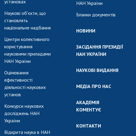
установах
НАН України
Наукові об'єкти, що
Бланки документів
становлять
національне надбання
НОВИНИ
Центри колективного
користування
ЗАСІДАННЯ ПРЕЗИДІЇ
науковими приладами
НАН УКРАЇНИ
НАН України
НАУКОВІ ВИДАННЯ
Оцінювання
ефективності
МЕДІА ПРО НАС
діяльності наукових
установ
АКАДЕМІЯ
Конкурси наукових
КОМЕНТУЄ
досліджень НАН
України
КОНТАКТИ
Відкрита наука в НАН