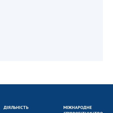
и, що становлять
НАН України
адбання
Державний
ивного
бюджет НАН
науковими
України
 України
Вибори до складу
ективності
НАН України
кових установ
Бланки документів
ових досліджень
НОВИНИ
 в НАН України
ЗАСІДАННЯ
кових кадрів
ПРЕЗИДІЇ НАН
оддю
УКРАЇНИ
НАУКОВІ
ВИДАННЯ
МЕДІА ПРО НАС
ДІЯЛЬНІСТЬ
МІЖНАРОДНЕ