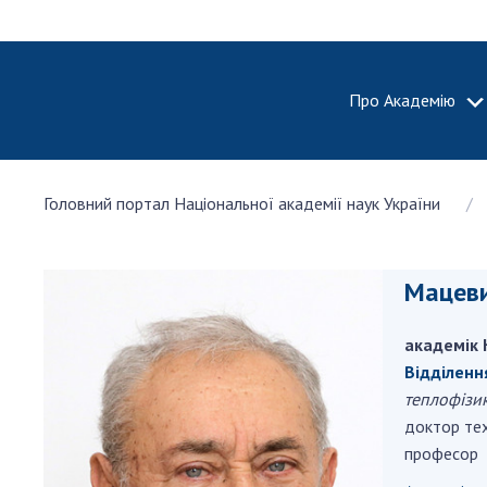
Про Академію
ПРО АКА
Головний портал Національної академії наук України
Про Наці
академію
України
Мацев
Історія 
100-річч
академік 
Націонал
академії
Відділенн
України
теплофізи
доктор тех
Нагороди
професор
та почесн
НАН Укра