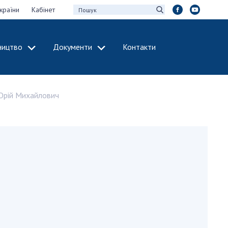
країни
Кабінет
ництво
Документи
Контакти
МІЖНАРОДНЕ
СПІВРОБІТНИЦТВО
Юрій Михайлович
идії НАН України
Членство в
х зборів НАН
міжнародних
організаціях
Н України
Міжнародні угоди
 звіти НАН України
Міжнародні
ації та видавнича
програми та
конкурси
інтелектуальної
ДОКУМЕНТИ
рансфер
аукових установах
Нормативні акти