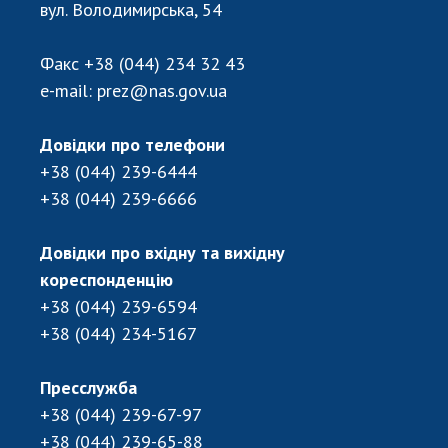
Відкрита наука в НАН України
вул. Володимирська, 54
Підготовка наукових кадрів
Робота з молоддю
Факс
+38 (044) 234 32 43
e-mail:
prez@nas.gov.ua
МІЖНАРОДНЕ СПІВРОБІТНИЦТВО
Довідки про телефони
+38 (044) 239-6444
Членство в міжнародних організаціях
+38 (044) 239-6666
Міжнародні угоди
Міжнародні програми та конкурси
Довідки про вхідну та вихідну
кореспонденцію
ДОКУМЕНТИ
+38 (044) 239-6594
Нормативні акти НАН України
+38 (044) 234-5167
Державний бюджет НАН України
Вибори до складу НАН України
Пресслужба
Бланки документів
+38 (044) 239-67-97
+38 (044) 239-65-88