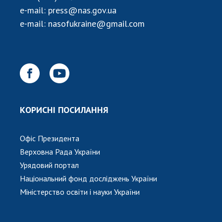
НОВИНИ
e-mail:
press@nas.gov.ua
ЗАСІДАННЯ ПРЕЗИДІЇ НАН УКРАЇНИ
e-mail:
nasofukraine@gmail.com
НАУКОВІ ВИДАННЯ
МЕДІА ПРО НАС
АКАДЕМІЯ КОМЕНТУЄ
КОНТАКТИ
КОРИСНІ ПОСИЛАННЯ
ПРОФСПІЛКА НАН УКРАЇНИ
Офіс Президента
КАБІНЕТ
Верховна Рада України
Урядовий портал
Національний фонд досліджень України
Міністерство освіти і науки України