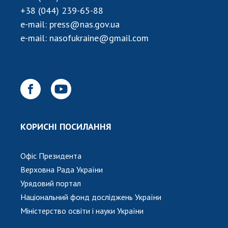
НОВИНИ
+38 (044) 239-65-88
ЗАСІДАННЯ ПРЕЗИДІЇ НАН УКРАЇНИ
e-mail:
press@nas.gov.ua
e-mail:
nasofukraine@gmail.com
НАУКОВІ ВИДАННЯ
МЕДІА ПРО НАС
АКАДЕМІЯ КОМЕНТУЄ
КОНТАКТИ
КОРИСНІ ПОСИЛАННЯ
ПРОФСПІЛКА НАН УКРАЇНИ
КАБІНЕТ
Офіс Президента
Верховна Рада України
Урядовий портал
Національний фонд досліджень України
Міністерство освіти і науки України