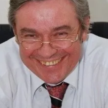
СТРУКТУРА
Президія НАН України
Апарат Президії
Секція фізико-технічних і математичних
наук
Секція хімічних і біологічних наук
Секція суспільних і гуманітарних наук
Установи при Президії
Ради, комітети та комісії
Наукові центри МОН та НАН України
Громадські організації