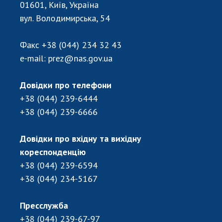
Відкрита наука в НАН України
01601, Київ, Україна
Підготовка наукових кадрів
вул. Володимирська, 54
Робота з молоддю
Факс
+38 (044) 234 32 43
e-mail:
prez@nas.gov.ua
МІЖНАРОДНЕ СПІВРОБІТНИЦТВО
Довідки про телефони
Членство в міжнародних організаціях
+38 (044) 239-6444
Міжнародні угоди
+38 (044) 239-6666
Міжнародні програми та конкурси
Довідки про вхідну та вихідну
ДОКУМЕНТИ
кореспонденцію
Нормативні акти НАН України
+38 (044) 239-6594
Державний бюджет НАН України
+38 (044) 234-5167
Вибори до складу НАН України
Бланки документів
Пресслужба
+38 (044) 239-67-97