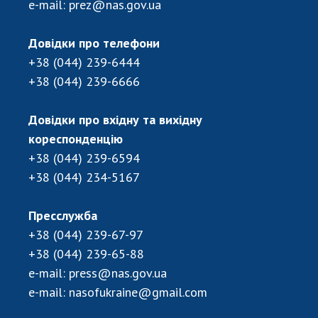
e-mail:
prez@nas.gov.ua
ДІЯЛЬНІСТЬ
Довідки про телефони
Засідання Президії НАН України
+38 (044) 239-6444
Сесії Загальних зборів НАН України
+38 (044) 239-6666
Річні звіти НАН України
Річні фінансові звіти НАН України
Довідки про вхідну та вихідну
Наукові публікації та видавнича діяльність
кореспонденцію
Охорона прав інтелектуальної власності та
+38 (044) 239-6594
трансфер технологій в наукових установах
+38 (044) 234-5167
Наукові об'єкти, що становлять національне
надбання
Пресслужба
Центри колективного користування
+38 (044) 239-67-97
науковими приладами НАН України
+38 (044) 239-65-88
Оцінювання ефективності діяльності
e-mail:
press@nas.gov.ua
наукових установ
e-mail:
nasofukraine@gmail.com
Конкурси наукових досліджень НАН України