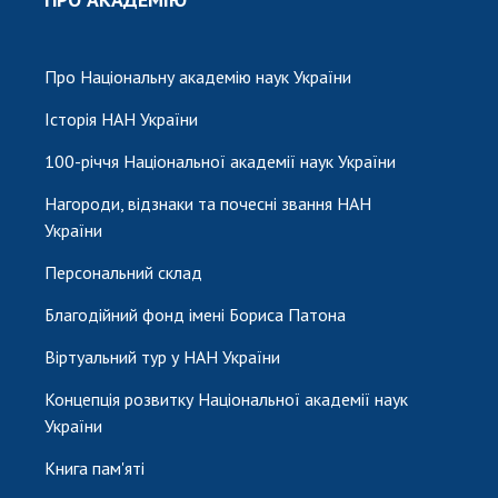
НОВИНИ
ЗАСІДАННЯ ПРЕЗИДІЇ НАН УКРАЇНИ
Про Національну академію наук України
НАУКОВІ ВИДАННЯ
Історія НАН України
МЕДІА ПРО НАС
100-річчя Національної академії наук України
АКАДЕМІЯ КОМЕНТУЄ
Нагороди, відзнаки та почесні звання НАН
України
КОНТАКТИ
Персональний склад
ПРОФСПІЛКА НАН УКРАЇНИ
Благодійний фонд імені Бориса Патона
КАБІНЕТ
Віртуальний тур у НАН України
Концепція розвитку Національної академії наук
України
Книга пам'яті