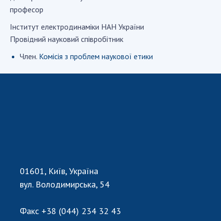
професор
Iнститут електродинамiки НАН України
СТРУКТУРА
Провідний науковий співробітник
Президія НАН України
Член.
Комісія з проблем наукової етики
Апарат Президії
Секція фізико-технічних і математичних
наук
Секція хімічних і біологічних наук
Секція суспільних і гуманітарних наук
Установи при Президії
Ради, комітети та комісії
Наукові центри МОН та НАН України
01601, Київ, Україна
Громадські організації
вул. Володимирська, 54
Факс
+38 (044) 234 32 43