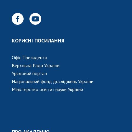
Відкрита наука в НАН України
Підготовка наукових кадрів
Робота з молоддю
КОРИСНІ ПОСИЛАННЯ
МІЖНАРОДНЕ СПІВРОБІТНИЦТВО
Членство в міжнародних організаціях
Офіс Президента
Міжнародні угоди
Верховна Рада України
Міжнародні програми та конкурси
Урядовий портал
Національний фонд досліджень України
ДОКУМЕНТИ
Міністерство освіти і науки України
Нормативні акти НАН України
Державний бюджет НАН України
Вибори до складу НАН України
Бланки документів
ПРО АКАДЕМІЮ