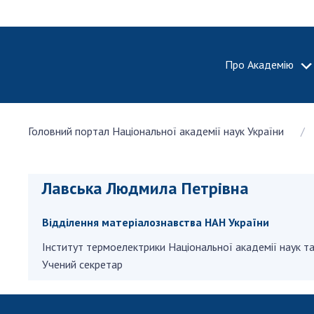
Про Академію
ПРО АКА
Головний портал Національної академії наук України
Про Наці
академію
України
Лавська Людмила Петрівна
Історія 
100-річч
Відділення матеріалознавства НАН України
Націонал
академії
Iнститут термоелектрики Національної академії наук та 
України
Учений секретар
Нагороди
та почесн
НАН Укра