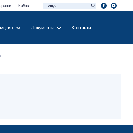
країни
Кабінет
ництво
Документи
Контакти
МІЖНАРОДНЕ
СПІВРОБІТНИЦТВО
а
идії НАН України
Членство в
х зборів НАН
міжнародних
організаціях
Н України
Міжнародні угоди
 звіти НАН України
Міжнародні
ації та видавнича
програми та
конкурси
інтелектуальної
ДОКУМЕНТИ
рансфер
аукових установах
Нормативні акти