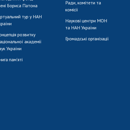
Ради, комітети та
мені Бориса Патона
комісії
іртуальний тур у НАН
Наукові центри МОН
країни
та НАН України
онцепція розвитку
Громадські організації
аціональної академії
аук України
нига пам'яті