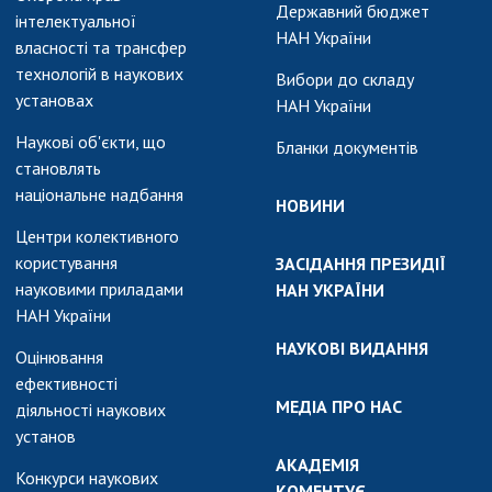
АКАДЕМІЯ
Державний бюджет
інтелектуальної
КОМЕНТУЄ
НАН України
власності та трансфер
технологій в наукових
КОНТАКТИ
Вибори до складу
установах
НАН України
ПРОФСПІЛКА НАН
Наукові об'єкти, що
УКРАЇНИ
Бланки документів
становлять
КАБІНЕТ
національне надбання
НОВИНИ
Центри колективного
користування
ЗАСІДАННЯ ПРЕЗИДІЇ
науковими приладами
НАН УКРАЇНИ
НАН України
НАУКОВІ ВИДАННЯ
Оцінювання
ефективності
МЕДІА ПРО НАС
діяльності наукових
установ
АКАДЕМІЯ
Конкурси наукових
КОМЕНТУЄ