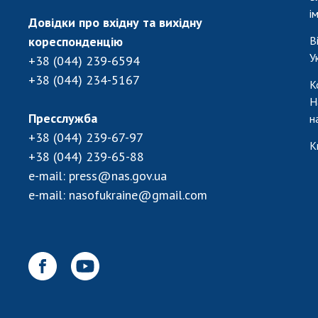
і
Довідки про вхідну та вихідну
кореспонденцію
В
У
+38 (044) 239-6594
+38 (044) 234-5167
К
Н
Пресслужба
н
+38 (044) 239-67-97
К
+38 (044) 239-65-88
e-mail:
press@nas.gov.ua
e-mail:
nasofukraine@gmail.com