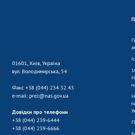
Персонал
Благодій
П
імені Бо
Віртуаль
НАН Укра
П
Концепці
а
Націонал
І
академії
01601, Київ, Україна
України
1
вул. Володимирська, 54
Книга пам
Н
н
Факс
+38 (044) 234 32 43
e-mail:
prez@nas.gov.ua
Н
п
У
Довідки про телефони
+38 (044) 239-6444
П
+38 (044) 239-6666
Б