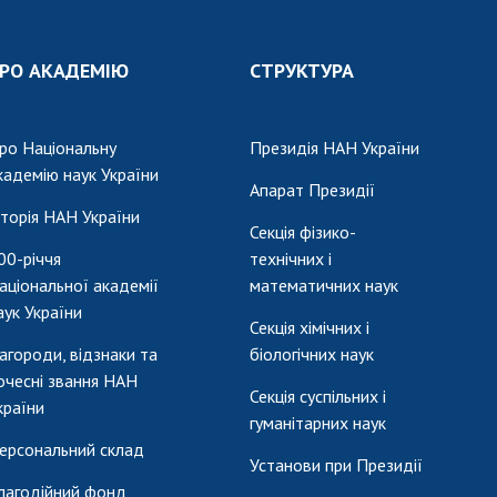
Наукові об'єкт
ьний склад
наук
національне н
ний фонд
Установи при
Центри колект
РО АКАДЕМІЮ
СТРУКТУРА
риса Патона
Президії
користування 
ний тур у
Ради, комітети
приладами НАН
їни
та комісії
ро Національну
Президія НАН України
Оцінювання еф
я розвитку
Наукові центри
кадемію наук України
діяльності нау
Апарат Президії
ьної
МОН та НАН
Конкурси наук
сторія НАН України
 наук
України
Секція фізико-
НАН України
Громадські
00-річчя
технічних і
Відкрита наука
'яті
організації
аціональної академії
математичних наук
Підготовка нау
аук України
Робота з мол
Секція хімічних і
агороди, відзнаки та
біологічних наук
очесні звання НАН
Секція суспільних і
країни
гуманітарних наук
ерсональний склад
Установи при Президії
лагодійний фонд