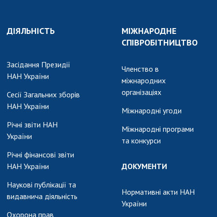
и, що становлять
НАН України
адбання
Державний
ивного
ДІЯЛЬНІСТЬ
МІЖНАРОДНЕ
бюджет НАН
науковими
СПІВРОБІТНИЦТВО
України
 України
Вибори до складу
ективності
Засідання Президії
НАН України
Членство в
кових установ
НАН України
міжнародних
Бланки документів
ових досліджень
організаціях
Сесії Загальних зборів
НОВИНИ
НАН України
Міжнародні угоди
 в НАН України
ЗАСІДАННЯ
Річні звіти НАН
кових кадрів
Міжнародні програми
ПРЕЗИДІЇ НАН
України
та конкурси
оддю
УКРАЇНИ
Річні фінансові звіти
НАУКОВІ
НАН України
ДОКУМЕНТИ
ВИДАННЯ
Наукові публікації та
Нормативні акти НАН
видавнича діяльність
МЕДІА ПРО НАС
України
Охорона прав