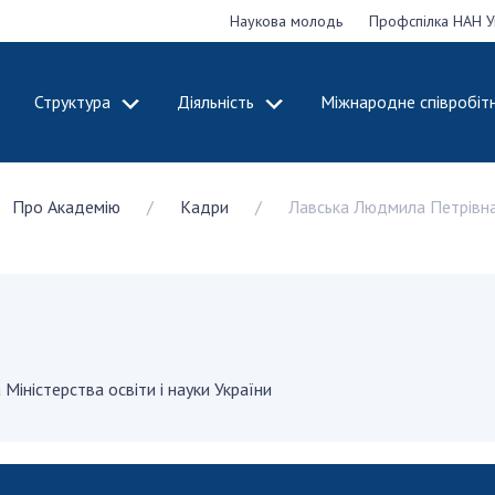
Наукова молодь
Профспілка НАН У
Структура
Діяльність
Міжнародне співробіт
ДЕМІЮ
СТРУКТУРА
ДІЯЛЬНІСТЬ
Про Академію
Кадри
Лавська Людмила Петрівн
ональну
Президія НАН
Засідання През
 наук
України
Сесії Загальни
Апарат Президії
України
НАН України
Секція фізико-
Річні звіти НА
я
технічних і
Річні фінансові
ьної
математичних
Наукові публік
 наук
наук
діяльність
Міністерства освіти і науки України
Секція хімічних і
Охорона прав 
, відзнаки
біологічних наук
власності та т
і звання
Секція суспільних
технологій в н
їни
і гуманітарних