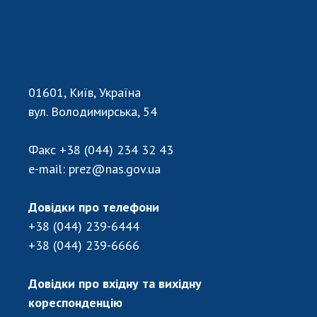
НОВИНИ
ЗАСІДАННЯ ПРЕЗИДІЇ НАН УКРАЇНИ
НАУКОВІ ВИДАННЯ
МЕДІА ПРО НАС
01601, Київ, Україна
вул. Володимирська, 54
АКАДЕМІЯ КОМЕНТУЄ
Факс
+38 (044) 234 32 43
КОНТАКТИ
e-mail:
prez@nas.gov.ua
ПРОФСПІЛКА НАН УКРАЇНИ
Довідки про телефони
КАБІНЕТ
+38 (044) 239-6444
+38 (044) 239-6666
Довідки про вхідну та вихідну
кореспонденцію