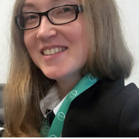
СТРУКТУРА
Президія НАН України
Апарат Президії
Секція фізико-технічних і математичних
наук
Секція хімічних і біологічних наук
Секція суспільних і гуманітарних наук
Установи при Президії
Ради, комітети та комісії
Наукові центри МОН та НАН України
Громадські організації