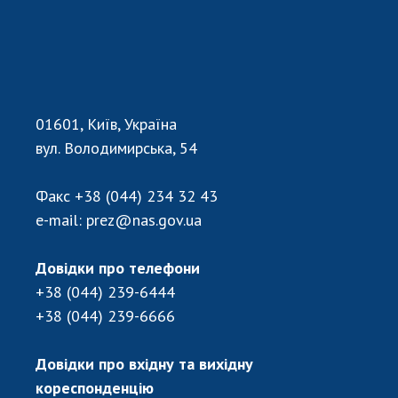
Відкрита наука в НАН України
Підготовка наукових кадрів
Робота з молоддю
01601, Київ, Україна
МІЖНАРОДНЕ СПІВРОБІТНИЦТВО
вул. Володимирська, 54
Членство в міжнародних організаціях
Міжнародні угоди
Факс
+38 (044) 234 32 43
Міжнародні програми та конкурси
e-mail:
prez@nas.gov.ua
ДОКУМЕНТИ
Довідки про телефони
Нормативні акти НАН України
+38 (044) 239-6444
Державний бюджет НАН України
+38 (044) 239-6666
Вибори до складу НАН України
Бланки документів
Довідки про вхідну та вихідну
кореспонденцію