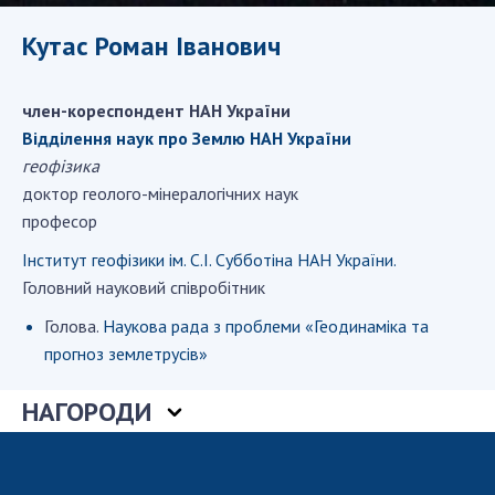
ДІЯЛЬНІСТЬ
Кутас Роман Іванович
Засідання Президії НАН України
член-кореспондент НАН України
Сесії Загальних зборів НАН України
Відділення наук про Землю НАН України
Річні звіти НАН України
геофізика
Річні фінансові звіти НАН України
доктор геолого-мінералогічних наук
Наукові публікації та видавнича діяльність
професор
Охорона прав інтелектуальної власності та
Інститут геофізики ім. С.І. Субботіна НАН України.
трансфер технологій в наукових установах
Головний науковий співробітник
Наукові об'єкти, що становлять національне
надбання
Голова.
Наукова рада з проблеми «Геодинаміка та
прогноз землетрусів»
Центри колективного користування
науковими приладами НАН України
НАГОРОДИ
Оцінювання ефективності діяльності
наукових установ
Конкурси наукових досліджень НАН України