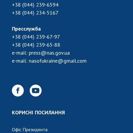
НОВИНИ
+38 (044) 239-6594
+38 (044) 234-5167
ЗАСІДАННЯ ПРЕЗИДІЇ НАН УКРАЇНИ
НАУКОВІ ВИДАННЯ
Пресслужба
+38 (044) 239-67-97
МЕДІА ПРО НАС
+38 (044) 239-65-88
АКАДЕМІЯ КОМЕНТУЄ
e-mail:
press@nas.gov.ua
e-mail:
nasofukraine@gmail.com
КОНТАКТИ
ПРОФСПІЛКА НАН УКРАЇНИ
КАБІНЕТ
КОРИСНІ ПОСИЛАННЯ
Офіс Президента