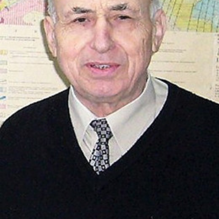
СТРУКТУРА
Президія НАН України
Апарат Президії
Секція фізико-технічних і математичних
наук
Секція хімічних і біологічних наук
Секція суспільних і гуманітарних наук
Установи при Президії
Ради, комітети та комісії
Наукові центри МОН та НАН України
Громадські організації