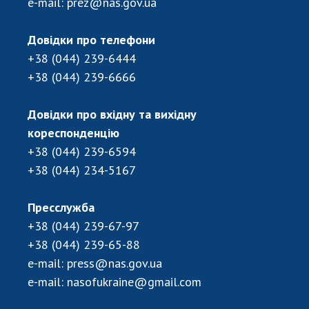
e-mail:
prez@nas.gov.ua
ДІЯЛЬНІСТЬ
Довідки про телефони
Засідання Президії НАН України
+38 (044) 239-6444
Сесії Загальних зборів НАН України
+38 (044) 239-6666
Річні звіти НАН України
Річні фінансові звіти НАН України
Довідки про вхідну та вихідну
Наукові публікації та видавнича діяльність
кореспонденцію
Охорона прав інтелектуальної власності та
+38 (044) 239-6594
трансфер технологій в наукових установах
+38 (044) 234-5167
Наукові об'єкти, що становлять національне
надбання
Пресслужба
Центри колективного користування
+38 (044) 239-67-97
науковими приладами НАН України
+38 (044) 239-65-88
Оцінювання ефективності діяльності
e-mail:
press@nas.gov.ua
наукових установ
e-mail:
nasofukraine@gmail.com
Конкурси наукових досліджень НАН України