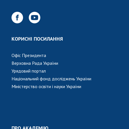
Відкрита наука в НАН України
Підготовка наукових кадрів
Робота з молоддю
КОРИСНІ ПОСИЛАННЯ
МІЖНАРОДНЕ СПІВРОБІТНИЦТВО
Членство в міжнародних організаціях
Офіс Президента
Міжнародні угоди
Верховна Рада України
Міжнародні програми та конкурси
Урядовий портал
Національний фонд досліджень України
ДОКУМЕНТИ
Міністерство освіти і науки України
Нормативні акти НАН України
Державний бюджет НАН України
Вибори до складу НАН України
Бланки документів
ПРО АКАДЕМІЮ