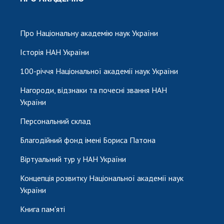
НОВИНИ
ЗАСІДАННЯ ПРЕЗИДІЇ НАН УКРАЇНИ
Про Національну академію наук України
НАУКОВІ ВИДАННЯ
Історія НАН України
МЕДІА ПРО НАС
100-річчя Національної академії наук України
АКАДЕМІЯ КОМЕНТУЄ
Нагороди, відзнаки та почесні звання НАН
України
КОНТАКТИ
Персональний склад
ПРОФСПІЛКА НАН УКРАЇНИ
Благодійний фонд імені Бориса Патона
КАБІНЕТ
Віртуальний тур у НАН України
Концепція розвитку Національної академії наук
України
Книга пам'яті