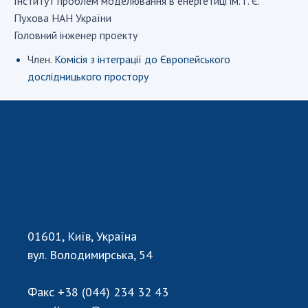
Iнститут проблем моделювання в енергетицi ім. Г. Є.
Пухова НАН України
Головний інженер проекту
СТРУКТУРА
Член.
Комісія з інтеграції до Європейського
дослідницького простору
Президія НАН України
Апарат Президії
Секція фізико-технічних і математичних
наук
Секція хімічних і біологічних наук
Секція суспільних і гуманітарних наук
Установи при Президії
Ради, комітети та комісії
Наукові центри МОН та НАН України
01601, Київ, Україна
Громадські організації
вул. Володимирська, 54
Факс
+38 (044) 234 32 43