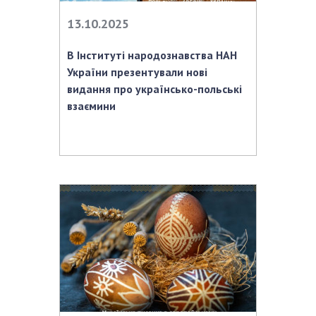
ДІЯЛЬНІСТЬ
13.10.2025
Засідання Президії НАН України
В Інституті народознавства НАН
України презентували нові
Сесії Загальних зборів НАН України
видання про українсько-польські
Річні звіти НАН України
взаємини
Річні фінансові звіти НАН України
Наукові публікації та видавнича діяльність
Охорона прав інтелектуальної власності та
трансфер технологій в наукових установах
Наукові об'єкти, що становлять національне
надбання
Центри колективного користування
науковими приладами НАН України
Оцінювання ефективності діяльності
наукових установ
Конкурси наукових досліджень НАН України