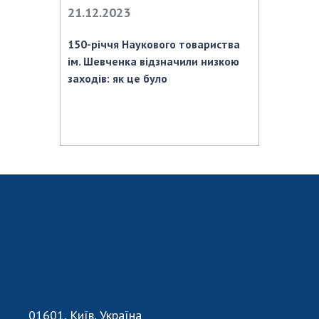
НОВИНИ
21.12.2023
ЗАСІДАННЯ ПРЕЗИДІЇ НАН УКРАЇНИ
150-річчя Наукового товариства
НАУКОВІ ВИДАННЯ
ім. Шевченка відзначили низкою
заходів: як це було
МЕДІА ПРО НАС
АКАДЕМІЯ КОМЕНТУЄ
КОНТАКТИ
ПРОФСПІЛКА НАН УКРАЇНИ
КАБІНЕТ
01601, Київ, Україна