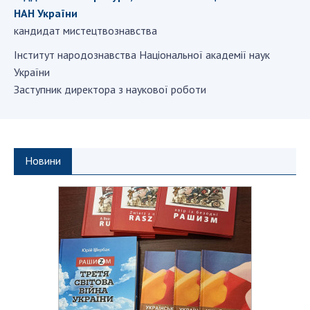
НАН України
кандидат мистецтвознавства
СТРУКТУРА
Iнститут народознавства Національної академії наук
України
Президія НАН України
Заступник директора з наукової роботи
Апарат Президії
Секція фізико-технічних і математичних
наук
Секція хімічних і біологічних наук
Новини
Секція суспільних і гуманітарних наук
Установи при Президії
Ради, комітети та комісії
Наукові центри МОН та НАН України
Громадські організації