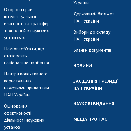
України
Охорона прав
Державний бюджет
інтелектуальної
НАН України
власності та трансфер
технологій в наукових
Вибори до складу
установах
НАН України
Наукові об'єкти, що
Бланки документів
становлять
національне надбання
НОВИНИ
Центри колективного
користування
ЗАСІДАННЯ ПРЕЗИДІЇ
науковими приладами
НАН УКРАЇНИ
НАН України
НАУКОВІ ВИДАННЯ
Оцінювання
ефективності
МЕДІА ПРО НАС
діяльності наукових
установ