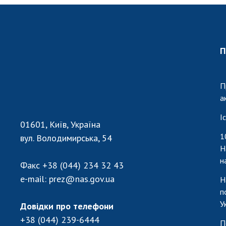
П
П
а
І
01601, Київ, Україна
1
вул. Володимирська, 54
Н
н
Факс
+38 (044) 234 32 43
e-mail:
prez@nas.gov.ua
Н
п
У
Довідки про телефони
+38 (044) 239-6444
П