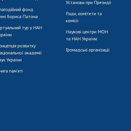
Установи при Президії
лагодійний фонд
Ради, комітети та
мені Бориса Патона
комісії
іртуальний тур у НАН
Наукові центри МОН
країни
та НАН України
онцепція розвитку
Громадські організації
аціональної академії
аук України
нига пам'яті