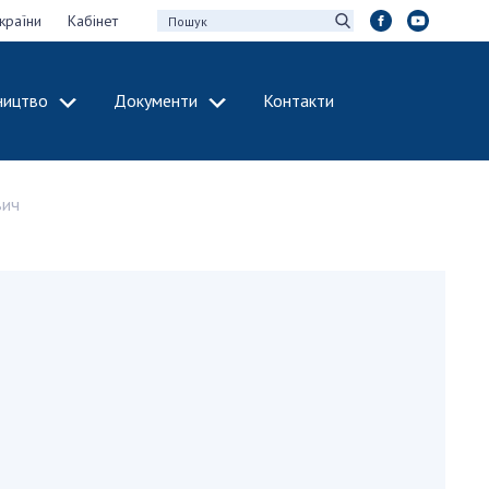
країни
Кабінет
ництво
Документи
Контакти
МІЖНАРОДНЕ
СПІВРОБІТНИЦТВО
вич
идії НАН України
Членство в
х зборів НАН
міжнародних
організаціях
Н України
Міжнародні угоди
 звіти НАН України
Міжнародні
ації та видавнича
програми та
конкурси
інтелектуальної
ДОКУМЕНТИ
рансфер
аукових установах
Нормативні акти