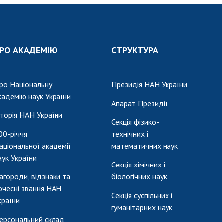
РО АКАДЕМІЮ
СТРУКТУРА
ро Національну
Президія НАН України
кадемію наук України
Апарат Президії
сторія НАН України
Секція фізико-
00-річчя
технічних і
аціональної академії
математичних наук
аук України
Секція хімічних і
агороди, відзнаки та
біологічних наук
очесні звання НАН
Секція суспільних і
країни
гуманітарних наук
ерсональний склад