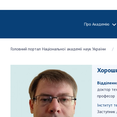
Про Академію
ПРО АКА
Головний портал Національної академії наук України
Про Наці
академію
України
Хороши
Історія 
100-річч
Відділенн
Націонал
академії
доктор тех
України
професор
Нагороди
Інститут т
та почесн
Заступник 
НАН Укра