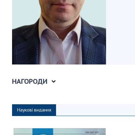
Персонал
Благодій
імені Бо
Віртуаль
НАН Укра
Концепці
Націонал
академії
України
Книга пам
НАГОРОДИ
Наукові видання