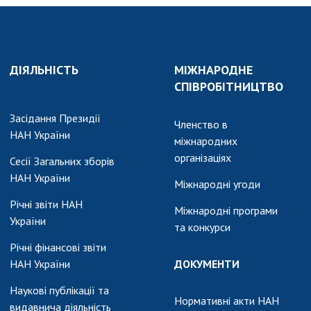
ДІЯЛЬНІСТЬ
МІЖНАРОДНЕ
СПІВРОБІТНИЦТВО
Засідання Президії
Членство в
НАН України
міжнародних
організаціях
Сесії Загальних зборів
НАН України
Міжнародні угоди
Річні звіти НАН
Міжнародні програми
України
та конкурси
Річні фінансові звіти
НАН України
ДОКУМЕНТИ
Наукові публікації та
Нормативні акти НАН
видавнича діяльність