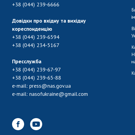
+38 (044) 239-6666
Б
і
Довідки про вхідну та вихідну
кореспонденцію
В
У
+38 (044) 239-6594
+38 (044) 234-5167
К
Н
Пресслужба
н
+38 (044) 239-67-97
К
+38 (044) 239-65-88
e-mail:
press@nas.gov.ua
e-mail:
nasofukraine@gmail.com