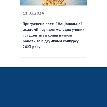
Відкрита наука в НАН України
Підготовка наукових кадрів
11.03.2024
Робота з молоддю
Присуджено премії Національної
академії наук для молодих учених
МІЖНАРОДНЕ СПІВРОБІТНИЦТВО
і студентів за кращі наукові
роботи за підсумками конкурсу
Членство в міжнародних організаціях
2023 року
Міжнародні угоди
Міжнародні програми та конкурси
ДОКУМЕНТИ
Нормативні акти НАН України
Державний бюджет НАН України
Вибори до складу НАН України
Бланки документів