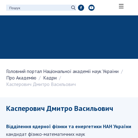
ПРО АКАДЕМІЮ
Про Національну академію наук України
Історія НАН України
100-річчя Національної академії наук
України
Головний портал Національної академії наук України
Нагороди, відзнаки та почесні звання НАН
Про Академію
Кадри
України
Касперович Дмитро Васильович
Персональний склад
Благодійний фонд імені Бориса Патона
Віртуальний тур у НАН України
Касперович Дмитро Васильович
Концепція розвитку Національної академії
наук України
Відділення ядерної фізики та енергетики НАН України
Книга пам'яті
кандидат фізико-математичних наук