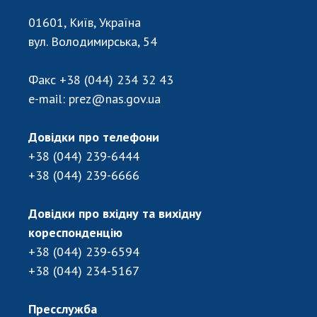
НОВИНИ
01601, Київ, Україна
ЗАСІДАННЯ ПРЕЗИДІЇ НАН УКРАЇНИ
вул. Володимирська, 54
НАУКОВІ ВИДАННЯ
Факс
+38 (044) 234 32 43
МЕДІА ПРО НАС
e-mail:
prez@nas.gov.ua
АКАДЕМІЯ КОМЕНТУЄ
Довідки про телефони
КОНТАКТИ
+38 (044) 239-6444
+38 (044) 239-6666
ПРОФСПІЛКА НАН УКРАЇНИ
КАБІНЕТ
Довідки про вхідну та вихідну
кореспонденцію
+38 (044) 239-6594
+38 (044) 234-5167
Пресслужба