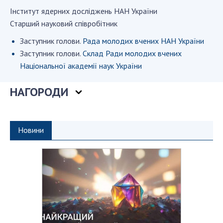
Iнститут ядерних дослiджень НАН України
Старший науковий співробітник
СТРУКТУРА
Заступник голови.
Рада молодих вчених НАН України
Заступник голови.
Склад Ради молодих вчених
Президія НАН України
Національної академії наук України
Апарат Президії
Секція фізико-технічних і математичних
НАГОРОДИ
наук
Секція хімічних і біологічних наук
Секція суспільних і гуманітарних наук
Новини
Установи при Президії
Ради, комітети та комісії
Наукові центри МОН та НАН України
Громадські організації