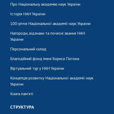
НОВИНИ
Про Національну академію наук України
ЗАСІДАННЯ ПРЕЗИДІЇ НАН УКРАЇНИ
Історія НАН України
НАУКОВІ ВИДАННЯ
100-річчя Національної академії наук України
МЕДІА ПРО НАС
Нагороди, відзнаки та почесні звання НАН
України
АКАДЕМІЯ КОМЕНТУЄ
Персональний склад
КОНТАКТИ
Благодійний фонд імені Бориса Патона
ПРОФСПІЛКА НАН УКРАЇНИ
Віртуальний тур у НАН України
КАБІНЕТ
Концепція розвитку Національної академії наук
України
Книга пам'яті
СТРУКТУРА