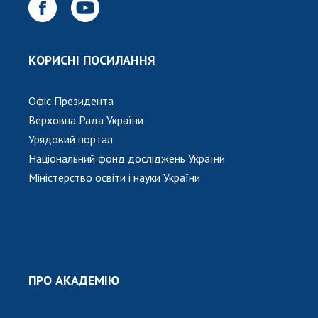
Відкрита наука в НАН України
Підготовка наукових кадрів
Робота з молоддю
КОРИСНІ ПОСИЛАННЯ
МІЖНАРОДНЕ СПІВРОБІТНИЦТВО
Офіс Президента
Верховна Рада України
Членство в міжнародних організаціях
Урядовий портал
Міжнародні угоди
Національний фонд досліджень України
Міжнародні програми та конкурси
Міністерство освіти і науки України
ДОКУМЕНТИ
Нормативні акти НАН України
Державний бюджет НАН України
Вибори до складу НАН України
ПРО АКАДЕМІЮ
Бланки документів