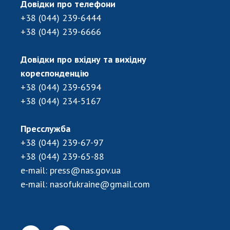
Довідки про телефони
ДІЯЛЬНІСТЬ
+38 (044) 239-6444
+38 (044) 239-6666
Засідання Президії НАН України
Сесії Загальних зборів НАН України
Довідки про вхідну та вихідну
Річні звіти НАН України
кореспонденцію
Річні фінансові звіти НАН України
+38 (044) 239-6594
Наукові публікації та видавнича діяльність
+38 (044) 234-5167
Охорона прав інтелектуальної власності та
трансфер технологій в наукових установах
Пресслужба
Наукові об'єкти, що становлять національне
+38 (044) 239-67-97
надбання
+38 (044) 239-65-88
Центри колективного користування
e-mail:
press@nas.gov.ua
науковими приладами НАН України
e-mail:
nasofukraine@gmail.com
Оцінювання ефективності діяльності
наукових установ
Конкурси наукових досліджень НАН України