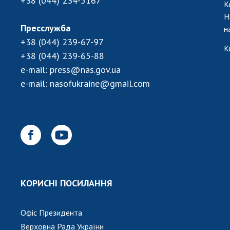
+38 (044) 234-5167
К
Н
Пресслужба
н
+38 (044) 239-67-97
К
+38 (044) 239-65-88
e-mail:
press@nas.gov.ua
e-mail:
nasofukraine@gmail.com
КОРИСНІ ПОСИЛАННЯ
Офіс Президента
Верховна Рада України