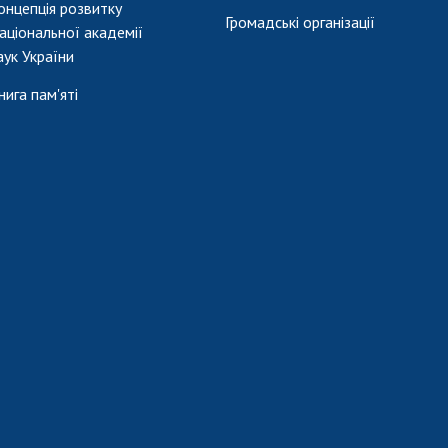
онцепція розвитку
Громадські організації
аціональної академії
аук України
нига пам'яті