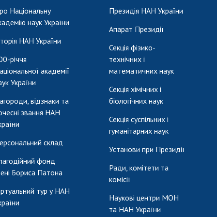
ро Національну
Президія НАН України
кадемію наук України
Апарат Президії
сторія НАН України
Секція фізико-
00-річчя
технічних і
аціональної академії
математичних наук
аук України
Секція хімічних і
агороди, відзнаки та
біологічних наук
очесні звання НАН
Секція суспільних і
країни
гуманітарних наук
ерсональний склад
Установи при Президії
лагодійний фонд
Ради, комітети та
мені Бориса Патона
комісії
іртуальний тур у НАН
Наукові центри МОН
країни
та НАН України