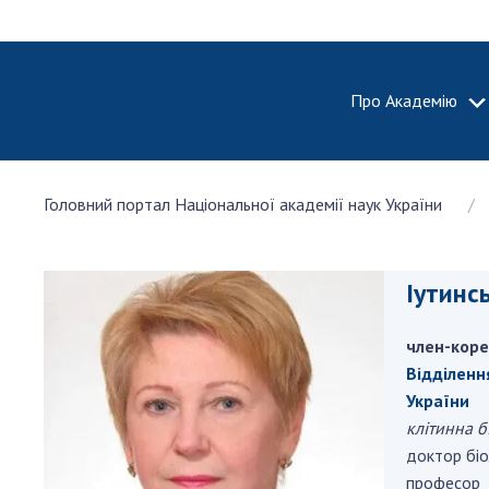
Про Академію
ПРО АКА
Головний портал Національної академії наук України
Про Наці
академію
України
Іутинс
Історія 
100-річч
член-коре
Націонал
академії
Відділення
України
України
клітинна б
Нагороди
доктор біо
та почесн
НАН Укра
професор