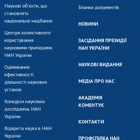
Наукові об'єкти, що
Бланки документів
становлять
національне надбання
НОВИНИ
Центри колективного
користування
ЗАСІДАННЯ ПРЕЗИДІЇ
науковими приладами
НАН УКРАЇНИ
НАН України
НАУКОВІ ВИДАННЯ
Оцінювання
ефективності
МЕДІА ПРО НАС
діяльності наукових
установ
АКАДЕМІЯ
Конкурси наукових
КОМЕНТУЄ
досліджень НАН
України
КОНТАКТИ
Відкрита наука в НАН
України
ПРОФСПІЛКА НАН