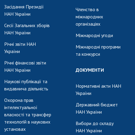
АКАДЕМІЯ
Засідання Президії
КОМЕНТУЄ
Членство в
НАН України
міжнародних
КОНТАКТИ
організаціях
Сесії Загальних зборів
НАН України
ПРОФСПІЛКА НАН
Міжнародні угоди
УКРАЇНИ
Річні звіти НАН
Міжнародні програми
України
КАБІНЕТ
та конкурси
Річні фінансові звіти
НАН України
ДОКУМЕНТИ
Наукові публікації та
Нормативні акти НАН
видавнича діяльність
України
Охорона прав
Державний бюджет
інтелектуальної
НАН України
власності та трансфер
технологій в наукових
Вибори до складу
установах
НАН України