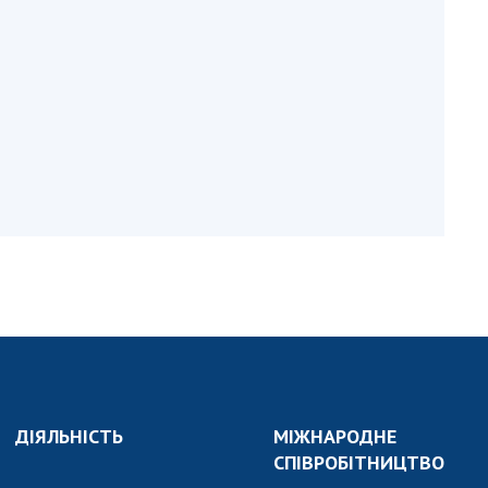
и, що становлять
НАН України
адбання
Державний
ивного
бюджет НАН
науковими
України
 України
Вибори до складу
ективності
НАН України
кових установ
Бланки документів
ових досліджень
НОВИНИ
 в НАН України
ЗАСІДАННЯ
кових кадрів
ПРЕЗИДІЇ НАН
оддю
УКРАЇНИ
НАУКОВІ
ВИДАННЯ
ДІЯЛЬНІСТЬ
МІЖНАРОДНЕ
МЕДІА ПРО НАС
СПІВРОБІТНИЦТВО