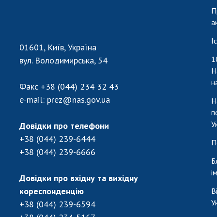
П
а
І
01601, Київ, Україна
1
вул. Володимирська, 54
Н
н
Факс
+38 (044) 234 32 43
e-mail:
prez@nas.gov.ua
Н
п
У
Довідки про телефони
+38 (044) 239-6444
П
+38 (044) 239-6666
Б
і
Довідки про вхідну та вихідну
кореспонденцію
В
У
+38 (044) 239-6594