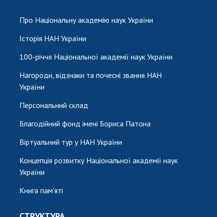
НОВИНИ
Про Національну академію наук України
ЗАСІДАННЯ ПРЕЗИДІЇ НАН УКРАЇНИ
Історія НАН України
НАУКОВІ ВИДАННЯ
100-річчя Національної академії наук України
МЕДІА ПРО НАС
Нагороди, відзнаки та почесні звання НАН
АКАДЕМІЯ КОМЕНТУЄ
України
КОНТАКТИ
Персональний склад
ПРОФСПІЛКА НАН УКРАЇНИ
Благодійний фонд імені Бориса Патона
Віртуальний тур у НАН України
КАБІНЕТ
Концепція розвитку Національної академії наук
України
Книга пам'яті
СТРУКТУРА