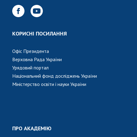
Відкрита наука в НАН України
Підготовка наукових кадрів
Робота з молоддю
КОРИСНІ ПОСИЛАННЯ
МІЖНАРОДНЕ СПІВРОБІТНИЦТВО
Офіс Президента
Членство в міжнародних організаціях
Верховна Рада України
Міжнародні угоди
Урядовий портал
Міжнародні програми та конкурси
Національний фонд досліджень України
Міністерство освіти і науки України
ДОКУМЕНТИ
Нормативні акти НАН України
Державний бюджет НАН України
Вибори до складу НАН України
Бланки документів
ПРО АКАДЕМІЮ