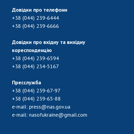
ДІЯЛЬНІСТЬ
Довідки про телефони
+38 (044) 239-6444
Засідання Президії НАН України
+38 (044) 239-6666
Сесії Загальних зборів НАН України
Річні звіти НАН України
Довідки про вхідну та вихідну
Річні фінансові звіти НАН України
кореспонденцію
Наукові публікації та видавнича діяльність
+38 (044) 239-6594
Охорона прав інтелектуальної власності та
+38 (044) 234-5167
трансфер технологій в наукових установах
Наукові об'єкти, що становлять національне
Пресслужба
надбання
+38 (044) 239-67-97
Центри колективного користування
+38 (044) 239-65-88
науковими приладами НАН України
e-mail:
press@nas.gov.ua
Оцінювання ефективності діяльності
e-mail:
nasofukraine@gmail.com
наукових установ
Конкурси наукових досліджень НАН України