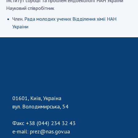
Iнститут сорбцiї та проблем ендоекологiї НАН України
Науковий співробітник
СТРУКТУРА
Член.
Рада молодих учених Відділення хімії НАН
України
Президія НАН України
Апарат Президії
Секція фізико-технічних і математичних
наук
Секція хімічних і біологічних наук
Секція суспільних і гуманітарних наук
Установи при Президії
Ради, комітети та комісії
01601, Київ, Україна
Наукові центри МОН та НАН України
вул. Володимирська, 54
Громадські організації
Факс
+38 (044) 234 32 43
e-mail:
prez@nas.gov.ua